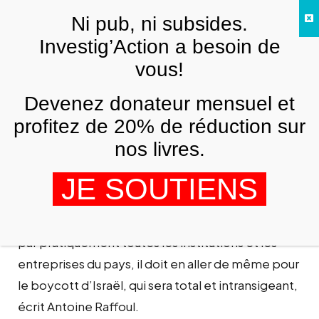
Skip to main content
Ni pub, ni subsides.
FR
Investig’Action a besoin de
vous!
ANALYSES ET TÉMOIGNAGES
Israël : un boycott total contre une
Devenez donateur mensuel et
occupation totale
profitez de 20% de réduction sur
ANTOINE RAFFOUL
30 AVRIL 2010
nos livres.
JE SOUTIENS
L’occupation israélienne étant totale et soutenue
par pratiquement toutes les institutions et les
entreprises du pays, il doit en aller de même pour
le boycott d’Israël, qui sera total et intransigeant,
écrit Antoine Raffoul.