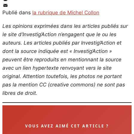
PrintFriendly
Email
Publié dans
la rubrique de Michel Collon
Les opinions exprimées dans les articles publiés sur
le site d’Investig’Action n’engagent que le ou les
auteurs. Les articles publiés par Investig’Action et
dont la source indiquée est « Investig’Action »
peuvent être reproduits en mentionnant la source
avec un lien hypertexte renvoyant vers le site
original.
Attention toutefois, les photos ne portant
pas la mention CC (creative commons) ne sont pas
libres de droit.
VOUS AVEZ AIMÉ CET ARTICLE ?