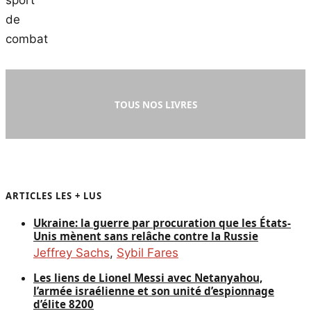
TOUS NOS LIVRES
ARTICLES LES + LUS
Ukraine: la guerre par procuration que les États-
Unis mènent sans relâche contre la Russie
Jeffrey Sachs
,
Sybil Fares
Les liens de Lionel Messi avec Netanyahou,
l’armée israélienne et son unité d’espionnage
d’élite 8200