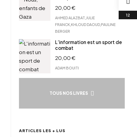
20,00
€
,
AHMED ALAZBAT
JULIE
,
,
FRANCK
KHLOUD DAOUD
PAULINE
BERGER
L’information est un sport de
combat
20,00
€
ADAM BOUITI
TOUS NOS LIVRES
ARTICLES LES + LUS