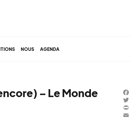
ITIONS
NOUS
AGENDA
 (encore) – Le Monde
Fa
Twi
Pri
Ema