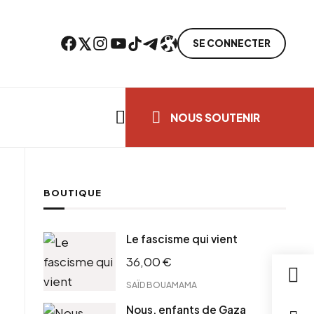
Facebook
Twitter
Instagram
YouTube
TikTok
Telegram
Lien
SE CONNECTER
Search everything...
NOUS SOUTENIR
BOUTIQUE
cebook
Le fascisme qui vient
tter
36,00
€
ntFriendly
il
SAÏD BOUAMAMA
Nous, enfants de Gaza