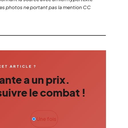
 les photos ne portant pas la mention CC
CET ARTICLE ?
nte a un prix.
uivre le combat !
Une fois