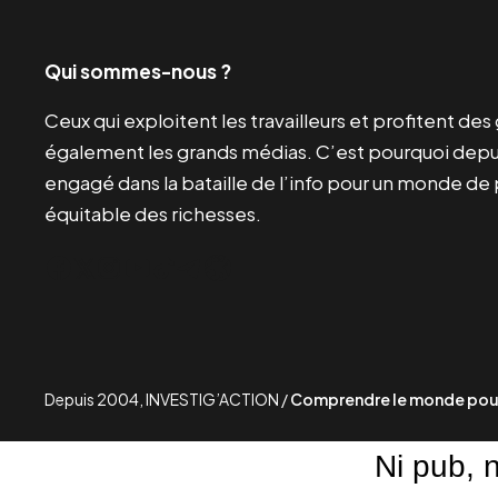
Qui sommes-nous ?
Ceux qui exploitent les travailleurs et profitent de
également les grands médias. C’est pourquoi depui
engagé dans la bataille de l’info pour un monde de 
équitable des richesses.
Facebook
Twitter
Instagram
YouTube
TikTok
Telegram
Lien
Depuis 2004, INVESTIG’ACTION /
Comprendre le monde pour
Ni pub, 