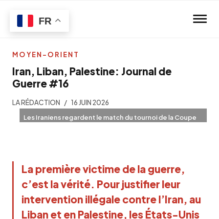
Skip to main content
FR
MOYEN-ORIENT
Iran, Liban, Palestine: Journal de
Guerre #16
LA RÉDACTION
16 JUIN 2026
Les Iraniens regardent le match du tournoi de la Coupe
du Monde de football 2026 entre l’Iran et la Nouvelle-
Zélande (AFP)
La première victime de la guerre, 
c’est la vérité. Pour justifier leur 
intervention illégale contre l’Iran, au 
Liban et en Palestine, les États-Unis 