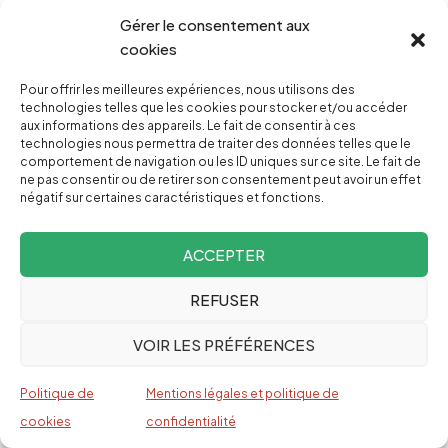
invoque comme motifs du refus “des
Gérer le consentement aux
considérations de sécurité publique, de sûreté
cookies
publique ou d’ordre public” et “des
Pour offrir les meilleures expériences, nous utilisons des
considérations liées à la prévention de
technologies telles que les cookies pour stocker et/ou accéder
l’immigration clandestine”. La journaliste
aux informations des appareils. Le fait de consentir à ces
technologies nous permettra de traiter des données telles que le
disposait pourtant de toutes les pièces requises,
comportement de navigation ou les ID uniques sur ce site. Le fait de
ne pas consentir ou de retirer son consentement peut avoir un effet
d’un visa et d’un contrat officiel avec RFI.
négatif sur certaines caractéristiques et fonctions.
Israël étend son contrôle militaire à
Gaza, au Liban et en Syrie de 1 000 km²
ACCEPTER
Une expansion territoriale silencieuse mais
REFUSER
massive
: Israël a établi depuis 2023 une
VOIR LES PRÉFÉRENCES
empreinte militaire de facto d’environ 1 000 km²
à Gaza, au Liban et en Syrie — soit plus que la
Politique de
Mentions légales et politique de
superficie de New York. Cette expansion
cookies
confidentialité
n’apparaît pas sur les cartes officielles, ce qui