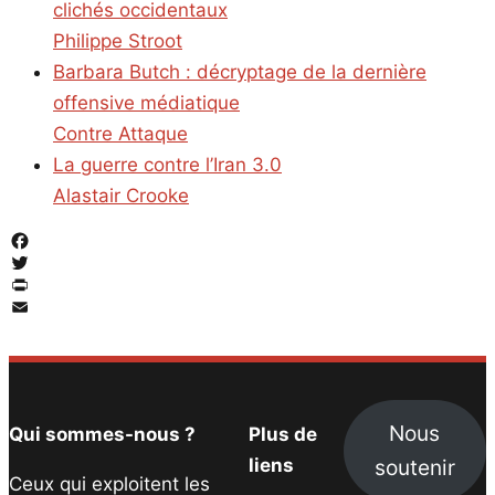
clichés occidentaux
Philippe Stroot
Barbara Butch : décryptage de la dernière
offensive médiatique
Contre Attaque
La guerre contre l’Iran 3.0
Alastair Crooke
Facebook
Twitter
PrintFriendly
Email
Nous
Qui sommes-nous ?
Plus de
soutenir
liens
Ceux qui exploitent les