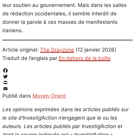
leur soutien au gouvernement. Mais dans les salles
de rédaction occidentales, il semble interdit de
donner la parole à ces masses de manifestants
iraniens.
Article original:
The Grayzone
(12 janvier 2026)
Traduit de l’anglais par
En dehors de la boîte
Facebook
Twitter
PrintFriendly
Email
Publié dans
Moyen-Orient
Les opinions exprimées dans les articles publiés sur
le site d’Investig’Action n’engagent que le ou les
auteurs. Les articles publiés par Investig’Action et
dont la source indiquée est « Investig’Action »