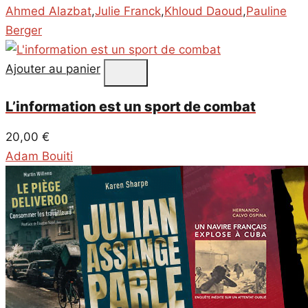
Ahmed Alazbat
,
Julie Franck
,
Khloud Daoud
,
Pauline
Berger
Ajouter au panier
L’information est un sport de combat
20,00
€
Adam Bouiti