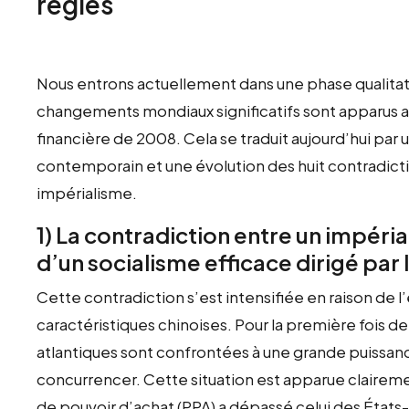
règles
Nous entrons actuellement dans une phase qualitat
changements mondiaux significatifs sont apparus au 
financière de 2008. Cela se traduit aujourd’hui par
contemporain et une évolution des huit contradicti
impérialisme.
1) La contradiction entre un impér
d’un socialisme efficace dirigé par 
Cette contradiction s’est intensifiée en raison de
caractéristiques chinoises. Pour la première fois d
atlantiques sont confrontées à une grande puissa
concurrencer. Cette situation est apparue clairemen
de pouvoir d’achat (PPA) a dépassé celui des États