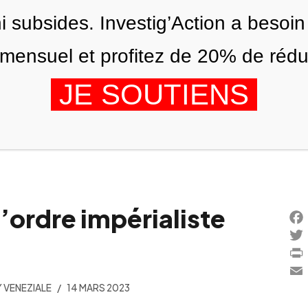
ni subsides. Investig’Action a besoin
ensuel et profitez de 20% de réduct
JE SOUTIENS
ÉDITIONS
NOUS
AGENDA
l’ordre impérialiste
Fac
Twi
Prin
Ema
 VENEZIALE
14 MARS 2023