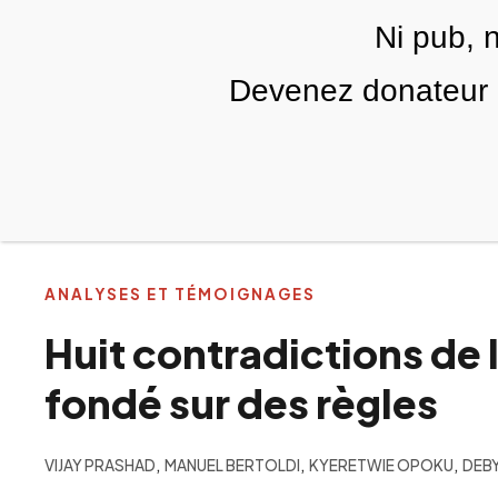
Skip to main content
Ni pub, 
FR
Devenez donateur m
RUBRIQUES
TÉLÉ PALESTINE
VIDÉOS
ANALYSES ET TÉMOIGNAGES
Huit contradictions de 
fondé sur des règles
,
,
,
VIJAY PRASHAD
MANUEL BERTOLDI
KYERETWIE OPOKU
DEBY