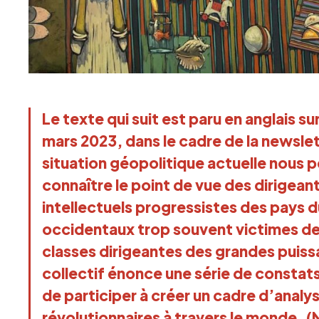
Le texte qui suit est
paru en anglais
sur
mars 2023, dans le cadre de la newsle
situation géopolitique actuelle nous pe
connaître le point de vue des dirigeant
intellectuels progressistes des pays 
occidentaux trop souvent victimes de
classes dirigeantes des grandes puiss
collectif énonce une série de constats
de participer à créer un cadre d’anal
révolutionnaires à travers le monde. 