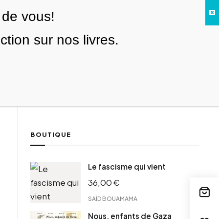
 de vous!
Facebook
Twitter
Instagram
YouTube
TikTok
Telegram
Lien
SE CONNECTER
ion sur nos livres.
Search everything...
NOUS SOUTENIR
BOUTIQUE
ebook
Le fascisme qui vient
tter
36,00
€
tFriendly
il
SAÏD BOUAMAMA
Nous, enfants de Gaza