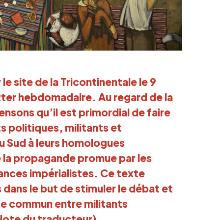
 le site de la Tricontinentale le 9
tter hebdomadaire. Au regard de la
nsons qu’il est primordial de faire
s politiques, militants et
du Sud à leurs homologues
 la propagande promue par les
ances impérialistes. Ce texte
 dans le but de stimuler le débat et
yse commun entre militants
(Note du traducteur)