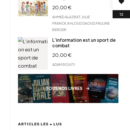
20,00
€
,
AHMED ALAZBAT
JULIE
,
,
FRANCK
KHLOUD DAOUD
PAULINE
BERGER
L’information est un sport de
combat
20,00
€
ADAM BOUITI
TOUS NOS LIVRES
ARTICLES LES + LUS