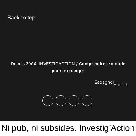
Facebook
Twitter
PrintFriendly
Email
Back to top
Depuis 2004, INVESTIG’ACTION /
Comprendre le monde
pour le changer
Espagnol
English
Facebook
Twitter
PrintFriendly
Email
Ni pub, ni subsides. Investig’Action