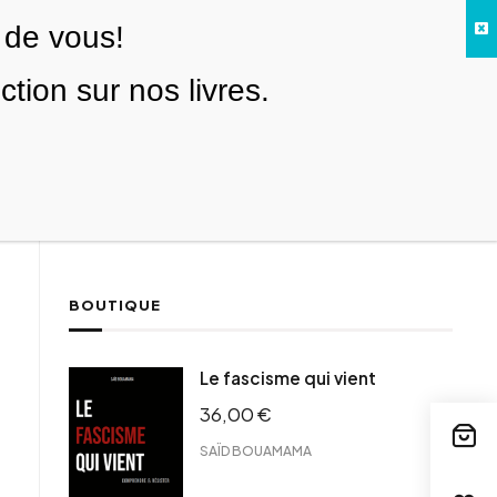
 de vous!
Facebook
Twitter
Instagram
YouTube
TikTok
Telegram
Lien
SE CONNECTER
ion sur nos livres.
Search everything...
NOUS SOUTENIR
BOUTIQUE
ebook
Le fascisme qui vient
tter
36,00
€
tFriendly
il
SAÏD BOUAMAMA