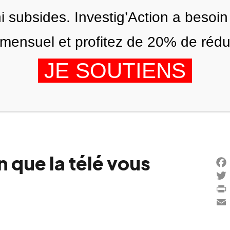
ni subsides. Investig’Action a besoin
ensuel et profitez de 20% de réduct
JE SOUTIENS
ÉDITIONS
NOUS
AGENDA
n que la télé vous
Fac
Twi
Prin
Ema