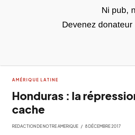
Skip to main content
Ni pub, 
FR
Devenez donateur m
RUBRIQUES
TÉLÉ PALESTINE
VIDÉOS
AMÉRIQUE LATINE
Honduras : la répressio
cache
REDACTION DE NOTRE AMERIQUE
8 DÉCEMBRE 2017