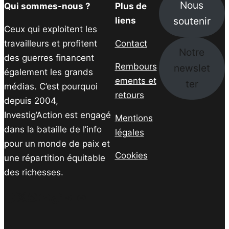
Nous
Qui sommes-nous ?
Plus de
soutenir
liens
Ceux qui exploitent les
travailleurs et profitent
Contact
Notre
des guerres financent
Rembours
newslet
également les grands
ements et
ter
médias. C’est pourquoi
retours
depuis 2004,
Investig’Action est engagé
Mentions
dans la bataille de l’info
légales
pour un monde de paix et
Cookies
une répartition équitable
des richesses.
Facebook
Twitter
Instagram
YouTube
TikTok
Telegram
Lien