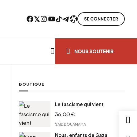
Facebook
Twitter
Instagram
YouTube
TikTok
Telegram
Lien
SE CONNECTER
Search everything...
NOUS SOUTENIR
BOUTIQUE
cebook
Le fascisme qui vient
tter
36,00
€
ntFriendly
il
SAÏD BOUAMAMA
Nous, enfants de Gaza