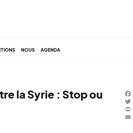
ITIONS
NOUS
AGENDA
e la Syrie : Stop ou
Fa
Twi
Pri
Ema