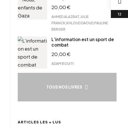
20,00
€
,
AHMED ALAZBAT
JULIE
,
,
FRANCK
KHLOUD DAOUD
PAULINE
BERGER
L’information est un sport de
combat
20,00
€
ADAM BOUITI
TOUS NOS LIVRES
ARTICLES LES + LUS