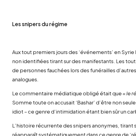
Les snipers du régime
Aux tout premiers jours des ‘événements’ en Syrie
non identifiées tirant sur des manifestants. Les tout
de personnes fauchées lors des funérailles d’autre
analogues.
Le commentaire médiatique obligé était que «
le r
Somme toute on accusait ‘Bashar’ d’être non seu
idiot – ce genre d’intimidation étant bien sûr un car
L’histoire récurrente des snipers anonymes, tirant su
réapparaît systématiquement dans ce genre de ‘r