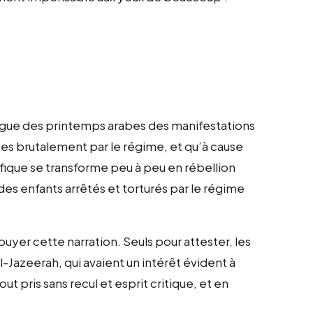
a vague des printemps arabes des manifestations
es brutalement par le régime, et qu’à cause
ique se transforme peu à peu en rébellion
s enfants arrêtés et torturés par le régime
yer cette narration. Seuls pour attester, les
Jazeerah, qui avaient un intérêt évident à
out pris sans recul et esprit critique, et en