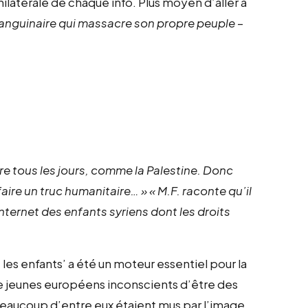
nilatérale de chaque info. Plus moyen d’aller à
sanguinaire qui massacre son propre peuple
–
ffre tous les jours, comme la Palestine. Donc
t faire un truc humanitaire… »
« M.F. raconte qu’il
internet des enfants syriens dont les droits
 les enfants’ a été un moteur essentiel pour la
 de jeunes européens inconscients d’être des
; beaucoup d’entre eux étaient mus par l’image