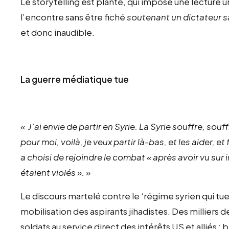
Le storytelling est planté, qui impose une lecture u
l’encontre sans être fiché
soutenant un dictateur 
et donc inaudible.
La guerre médiatique tue
«
J’ai envie de partir en Syrie. La Syrie souffre, sou
pour moi, voilà, je veux partir là-bas, et les aider, e
a choisi de rejoindre le combat « après avoir vu sur 
étaient violés ». »
Le discours martelé contre le ‘régime syrien qui tue
mobilisation des aspirants jihadistes. Des milliers
soldats au service direct des intérêts US et alliés 