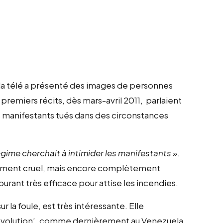
 la télé a présenté des images de personnes
 premiers récits, dès mars-avril 2011, parlaient
s manifestants tués dans des circonstances
égime cherchait à intimider les manifestants
».
lement cruel, mais encore complètement
burant très efficace pour attise les incendies.
r la foule, est très intéressante. Elle
évolution’, comme dernièrement au Venezuela