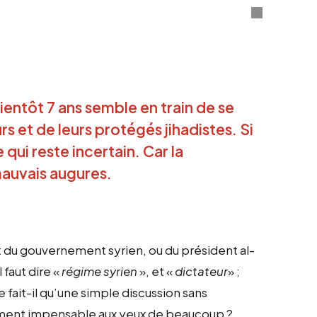
ientôt 7 ans semble en train de se
s et de leurs protégés jihadistes. Si
 qui reste incertain. Car la
mauvais augures.
nt du gouvernement syrien, ou du président al-
faut dire «
régime syrien
», et «
dictateur
» ;
ait-il qu’une simple discussion sans
ement impensable aux yeux de beaucoup ?