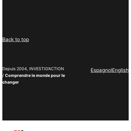
Facebook
Twitter
PrintFriendly
Email
Back to top
Depuis 2004, INVESTIG’ACTION
Espagnol
English
/
Comprendre le monde pour le
changer
Facebook
Twitter
PrintFriendly
Email