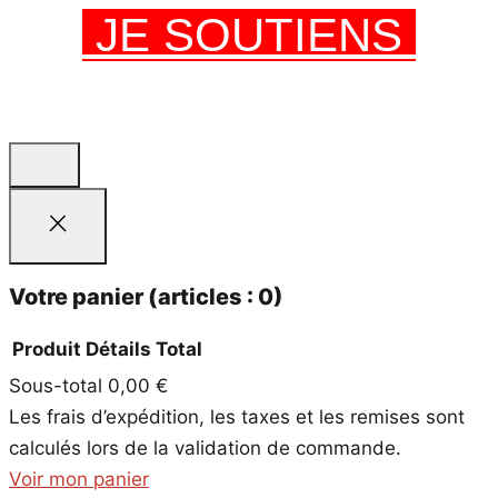
JE SOUTIENS
Votre panier
(articles : 0)
Produit
Détails
Total
Sous-total
0,00 €
Produits
Les frais d’expédition, les taxes et les remises sont
dans
calculés lors de la validation de commande.
le
Voir mon panier
panier