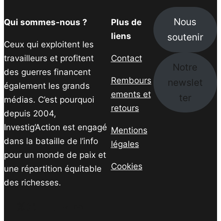
Nous
Qui sommes-nous ?
Plus de
soutenir
liens
Ceux qui exploitent les
travailleurs et profitent
Contact
Notre
des guerres financent
Rembours
newslet
également les grands
ements et
ter
médias. C’est pourquoi
retours
depuis 2004,
Investig’Action est engagé
Mentions
dans la bataille de l’info
légales
pour un monde de paix et
Cookies
une répartition équitable
des richesses.
Facebook
Twitter
Instagram
YouTube
TikTok
Telegram
Lien