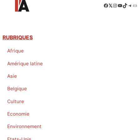
Facebook
LinkedIn
Instagram
YouTube
TikTok
Tele
Lie
RUBRIQUES
Afrique
Amérique latine
Asie
Belgique
Culture
Economie
Environnement
Etats-Unis