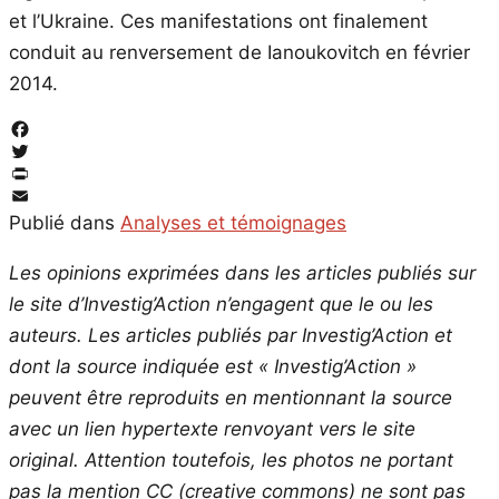
et l’Ukraine. Ces manifestations ont finalement
conduit au renversement de Ianoukovitch en février
2014.
Facebook
Twitter
PrintFriendly
Email
Publié dans
Analyses et témoignages
Les opinions exprimées dans les articles publiés sur
le site d’Investig’Action n’engagent que le ou les
auteurs. Les articles publiés par Investig’Action et
dont la source indiquée est « Investig’Action »
peuvent être reproduits en mentionnant la source
avec un lien hypertexte renvoyant vers le site
original.
Attention toutefois, les photos ne portant
pas la mention CC (creative commons) ne sont pas