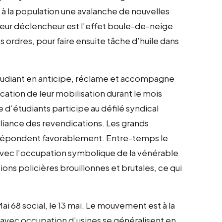
à la population une avalanche de nouvelles
lleur déclencheur est l’effet boule-de-neige
 ordres, pour faire ensuite tâche d’huile dans
 étudiant en anticipe, réclame et accompagne
fication de leur mobilisation durant le mois
e d’étudiants participe au défilé syndical
lliance des revendications. Les grands
y répondent favorablement. Entre-temps le
vec l’occupation symbolique de la vénérable
ons policières brouillonnes et brutales, ce qui
i 68 social, le 13 mai. Le mouvement est à la
es avec occupation d’usines se généralisent en