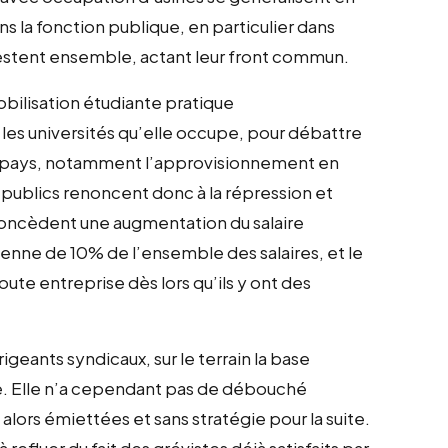
 la fonction publique, en particulier dans
festent ensemble, actant leur front commun.
obilisation étudiante pratique
es universités qu’elle occupe, pour débattre
u pays, notamment l’approvisionnement en
s publics renoncent donc à la répression et
oncèdent une augmentation du salaire
nne de 10% de l’ensemble des salaires, et le
oute entreprise dès lors qu’ils y ont des
rigeants syndicaux, sur le terrain la base
ve. Elle n’a cependant pas de débouché
 alors émiettées et sans stratégie pour la suite.
efluer du fait des grévistes déjà satisfaits par