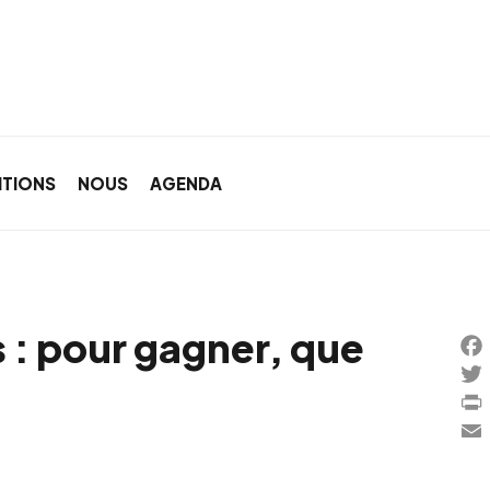
ITIONS
NOUS
AGENDA
 : pour gagner, que
Fa
Twi
Pri
Ema