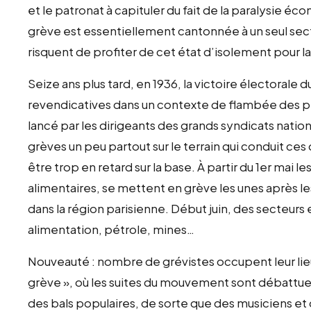
et le patronat à capituler du fait de la paralysie éco
grève est essentiellement cantonnée à un seul sec
risquent de profiter de cet état d’isolement pour la
Seize ans plus tard, en 1936, la victoire électorale 
revendicatives dans un contexte de flambée des p
lancé par les dirigeants des grands syndicats natio
grèves un peu partout sur le terrain qui conduit ces
être trop en retard sur la base. À partir du 1er mai les
alimentaires, se mettent en grève les unes après les
dans la région parisienne. Début juin, des secteurs
alimentation, pétrole, mines…
Nouveauté : nombre de grévistes occupent leur lieu 
grève », où les suites du mouvement sont débattues e
des bals populaires, de sorte que des musiciens e