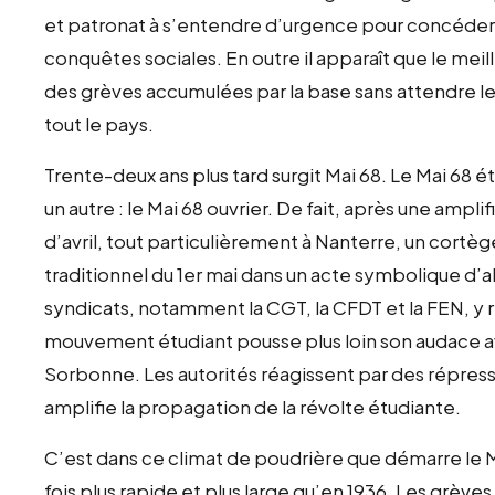
et patronat à s’entendre d’urgence pour concéder 
conquêtes sociales. En outre il apparaît que le mei
des grèves accumulées par la base sans attendre les
tout le pays.
Trente-deux ans plus tard surgit Mai 68. Le Mai 68
un autre : le Mai 68 ouvrier. De fait, après une ampli
d’avril, tout particulièrement à Nanterre, un cortèg
traditionnel du 1er mai dans un acte symbolique d’a
syndicats, notamment la CGT, la CFDT et la FEN, 
mouvement étudiant pousse plus loin son audace a
Sorbonne. Les autorités réagissent par des répressi
amplifie la propagation de la révolte étudiante.
C’est dans ce climat de poudrière que démarre le Ma
fois plus rapide et plus large qu’en 1936. Les grèv