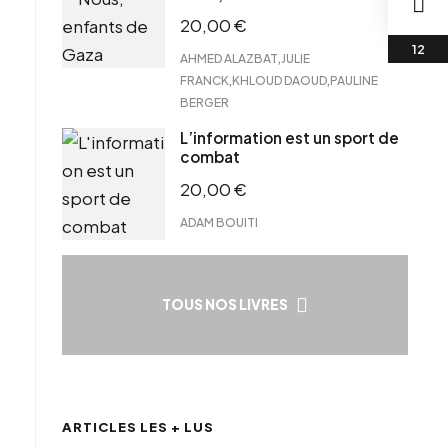
20,00
€
,
AHMED ALAZBAT
JULIE
,
,
FRANCK
KHLOUD DAOUD
PAULINE
BERGER
L’information est un sport de
combat
20,00
€
ADAM BOUITI
TOUS NOS LIVRES
ARTICLES LES + LUS