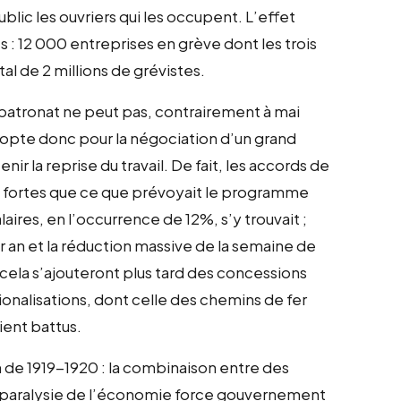
blic les ouvriers qui les occupent. L’effet
 : 12 000 entreprises en grève dont les trois
tal de 2 millions de grévistes.
 patronat ne peut pas, contrairement à mai
l opte donc pour la négociation d’un grand
 la reprise du travail. De fait, les accords de
fortes que ce que prévoyait le programme
aires, en l’occurrence de 12%, s’y trouvait ;
 an et la réduction massive de la semaine de
À cela s’ajouteront plus tard des concessions
nalisations, dont celle des chemins de fer
ient battus.
n de 1919-1920 : la combinaison entre des
 paralysie de l’économie force gouvernement