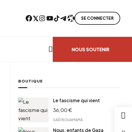
Facebook
Twitter
Instagram
YouTube
TikTok
Telegram
Lien
SE CONNECTER
Search everything...
NOUS SOUTENIR
BOUTIQUE
cebook
Le fascisme qui vient
tter
36,00
€
ntFriendly
il
SAÏD BOUAMAMA
Nous, enfants de Gaza