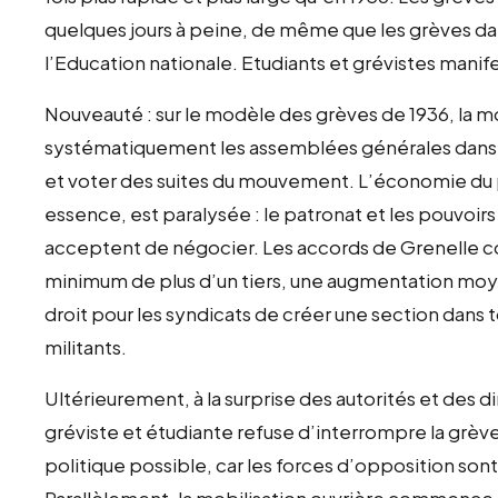
quelques jours à peine, de même que les grèves dans
l’Education nationale. Etudiants et grévistes mani
Nouveauté : sur le modèle des grèves de 1936, la m
systématiquement les assemblées générales dans l
et voter des suites du mouvement. L’économie d
essence, est paralysée : le patronat et les pouvoir
acceptent de négocier. Les accords de Grenelle c
minimum de plus d’un tiers, une augmentation moye
droit pour les syndicats de créer une section dans t
militants.
Ultérieurement, à la surprise des autorités et des di
gréviste et étudiante refuse d’interrompre la grè
politique possible, car les forces d’opposition sont
Parallèlement, la mobilisation ouvrière commence à r