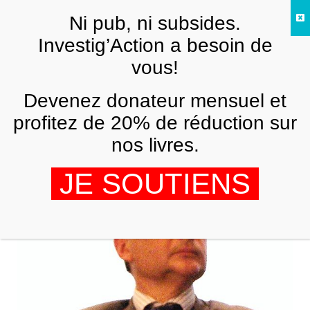
Skip to main content
Ni pub, ni subsides.
FR
Investig’Action a besoin de
vous!
ARCHIVES
Devenez donateur mensuel et
Grève de la faim des sans-papiers
latino-américains à Bruxelles
profitez de 20% de réduction sur
nos livres.
JOSE GREGORIO
20 MAI 2008
JE SOUTIENS