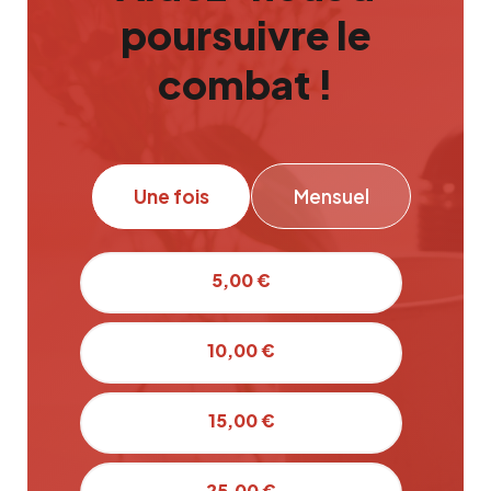
poursuivre le
combat !
Une fois
Mensuel
5,00 €
10,00 €
15,00 €
25,00 €