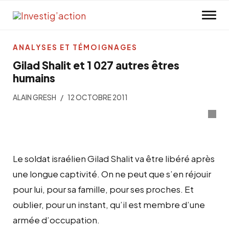
Skip to main content
ANALYSES ET TÉMOIGNAGES
Gilad Shalit et 1 027 autres êtres
humains
ALAIN GRESH
12 OCTOBRE 2011
Le soldat israélien Gilad Shalit va être libéré après
une longue captivité. On ne peut que s’en réjouir
pour lui, pour sa famille, pour ses proches. Et
oublier, pour un instant, qu’il est membre d’une
armée d’occupation.