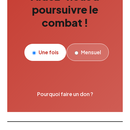
poursuivre le
combat !
Une fois
Mensuel
Pourquoi faire un don ?