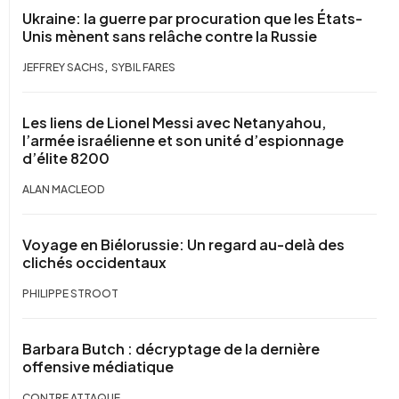
Ukraine: la guerre par procuration que les États-
Unis mènent sans relâche contre la Russie
,
JEFFREY SACHS
SYBIL FARES
Les liens de Lionel Messi avec Netanyahou,
l’armée israélienne et son unité d’espionnage
d’élite 8200
ALAN MACLEOD
Voyage en Biélorussie: Un regard au-delà des
clichés occidentaux
PHILIPPE STROOT
Barbara Butch : décryptage de la dernière
offensive médiatique
CONTRE ATTAQUE