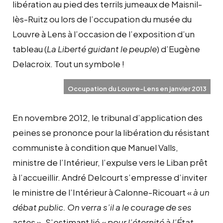
libération au pied des terrils jumeaux de Maisnil-
la
lès-Ruitz ou lors de l’occupation du musée du
citadelle
Louvre à Lens à l’occasion de l’exposition d’un
d’Arras
en
tableau (
La Liberté guidant le peuple
) d’Eugène
mai
Delacroix. Tout un symbole !
2012
Occupation du Louvre-Lens en janvier 2013
En novembre 2012, le tribunal d’application des
peines se prononce pour la libération du résistant
communiste à condition que Manuel Valls,
ministre de l’Intérieur, l’expulse vers le Liban prêt
à l’accueillir. André Delcourt s’empresse d’inviter
le ministre de l’Intérieur à Calonne-Ricouart «
à un
débat public. On verra s’il a le courage de ses
actes
». S’estimant lié «
pour l’éternité à l’État