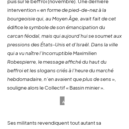
puis sur le beffroi (novembre). Une dernière
intervention «
en forme de pied-de-nez à la
bourgeoisie qui, au Moyen Âge, avait fait de cet
édifice le symbole de son émancipation du
carcan féodal, mais qui aujourd’hui se soumet aux
pressions des États-Unis et d’Israël. Dans la ville
qui a vu naître l’Incorruptible Maximilien
Robespierre, le message affiché du haut du
beffroi et les slogans criés à l’heure du marché
hebdomadaire, n’en avaient que plus de sens
»,
souligne alors le Collectif « Bassin minier ».
Au
Mur
des
Ses militants revendiquent tout autant sa
fusillés
de