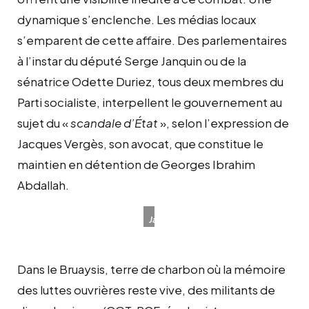
dynamique s’enclenche. Les médias locaux
s’emparent de cette affaire. Des parlementaires
à l’instar du député Serge Janquin ou de la
sénatrice Odette Duriez, tous deux membres du
Parti socialiste, interpellent le gouvernement au
sujet du «
scandale d’État
», selon l’expression de
Jacques Vergès, son avocat, que constitue le
maintien en détention de Georges Ibrahim
Abdallah.
Jacques
Vergès
(à
Dans le Bruaysis, terre de charbon où la mémoire
droite),
lors
des luttes ouvrières reste vive, des militants de
de