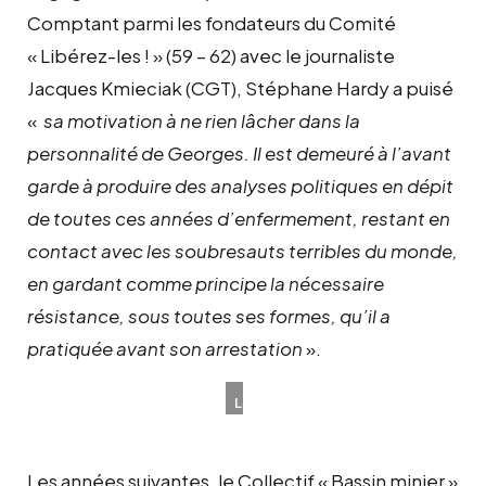
Comptant parmi les fondateurs du Comité
« Libérez-les ! » (59 – 62) avec le journaliste
Jacques Kmieciak (CGT), Stéphane Hardy a puisé
«
sa motivation à ne rien lâcher dans la
personnalité de Georges. Il est demeuré à l’avant
garde à produire des analyses politiques en dépit
de toutes ces années d’enfermement, restant en
contact avec les soubresauts terribles du monde,
en gardant comme principe la nécessaire
résistance, sous toutes ses formes, qu’il a
pratiquée avant son arrestation
».
La
classe
ouvrière
Les années suivantes, le Collectif « Bassin minier »
solidaire.