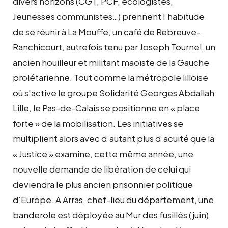
divers horizons (CGT, PCF, écologistes,
son
Jeunesses communistes…) prennent l’habitude
passage
à
de se réunir à La Mouffe, un café de Rebreuve-
Calonne-
Ranchicourt, autrefois tenu par Joseph Tournel, un
Ricouart
ancien houilleur et militant maoïste de la Gauche
en
mai
prolétarienne. Tout comme la métropole lilloise
2012
où s’active le groupe Solidarité Georges Abdallah
Lille, le Pas-de-Calais se positionne en « place
forte » de la mobilisation. Les initiatives se
multiplient alors avec d’autant plus d’acuité que la
« Justice » examine, cette même année, une
nouvelle demande de libération de celui qui
deviendra le plus ancien prisonnier politique
d’Europe. A Arras, chef-lieu du département, une
banderole est déployée au Mur des fusillés (juin),