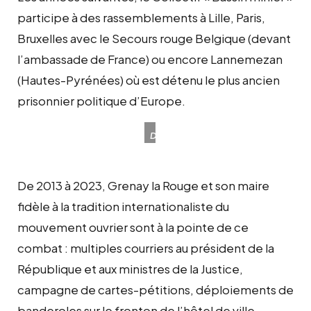
participe à des rassemblements à Lille, Paris,
Bruxelles avec le Secours rouge Belgique (devant
l’ambassade de France) ou encore Lannemezan
(Hautes-Pyrénées) où est détenu le plus ancien
prisonnier politique d’Europe.
Des
militants
de
De 2013 à 2023, Grenay la Rouge et son maire
Solidarité
Georges
fidèle à la tradition internationaliste du
Abdallah
mouvement ouvrier sont à la pointe de ce
Lille
combat : multiples courriers au président de la
dans
la
République et aux ministres de la Justice,
capitale
campagne de cartes-pétitions, déploiements de
des
banderoles sur le fronton de l’hôtel de ville,
Flandres