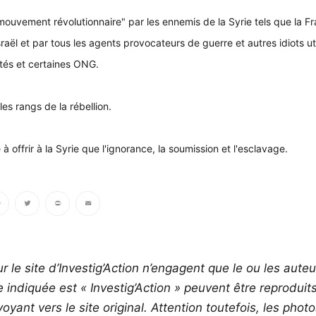
mouvement révolutionnaire" par les ennemis de la Syrie tels que la F
Israël et par tous les agents provocateurs de guerre et autres idiots ut
ités et certaines ONG.
les rangs de la rébellion.
à offrir à la Syrie que l'ignorance, la soumission et l'esclavage.
book
Twitter
PrintFriendly
Email
r le site d’Investig’Action n’engagent que le ou les auteu
ce indiquée est « Investig’Action » peuvent être reproduit
yant vers le site original.
Attention toutefois, les phot