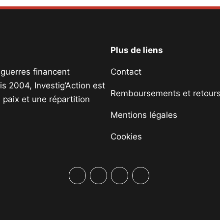
Plus de liens
s guerres financent
Contact
s 2004, Investig’Action est
Remboursements et retour
paix et une répartition
Mentions légales
Cookies
Facebook
Twitter
PrintFriendly
Email