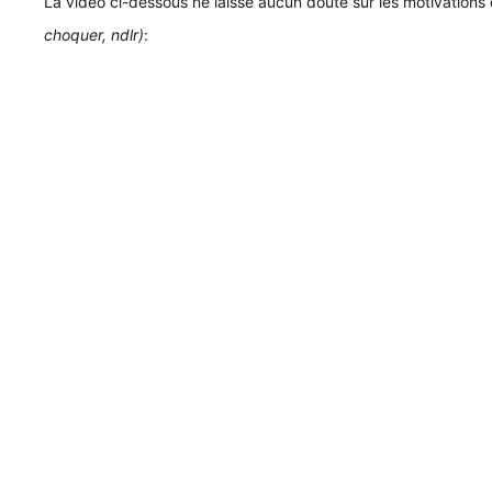
La vidéo ci-dessous ne laisse aucun doute sur les motivations
choquer, ndlr)
: