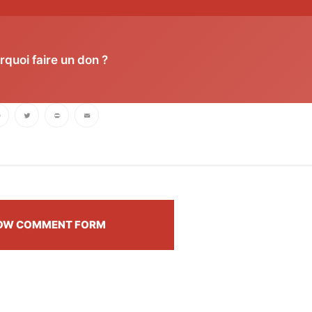
rquoi faire un don ?
book
Twitter
PrintFriendly
Email
OW COMMENT FORM