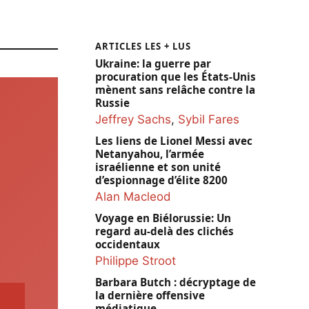
ARTICLES LES + LUS
Ukraine: la guerre par
procuration que les États-Unis
mènent sans relâche contre la
Russie
Jeffrey Sachs
,
Sybil Fares
Les liens de Lionel Messi avec
Netanyahou, l’armée
israélienne et son unité
d’espionnage d’élite 8200
Alan Macleod
Voyage en Biélorussie: Un
regard au-delà des clichés
occidentaux
Philippe Stroot
Barbara Butch : décryptage de
la dernière offensive
médiatique