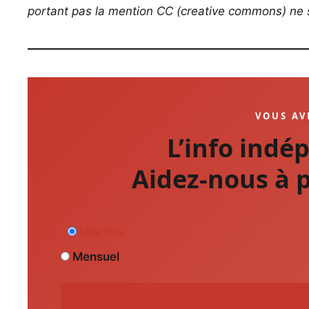
portant pas la mention CC (creative commons) ne s
VOUS AV
L’info indé
Aidez-nous à p
Une fois
Mensuel