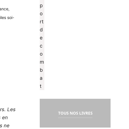
rance,
iles soi-
rs. Les
TOUS NOS LIVRES
s en
os ne