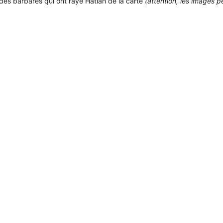
 des barbares qui ont rayé Hatlah de la carte
(attention, les images 