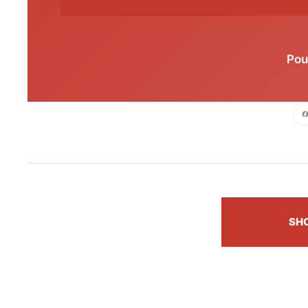
Pou
Face
SH