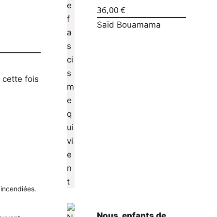
36,00
€
Saïd Bouamama
 cette fois
e
 incendiées.
Nous, enfants de