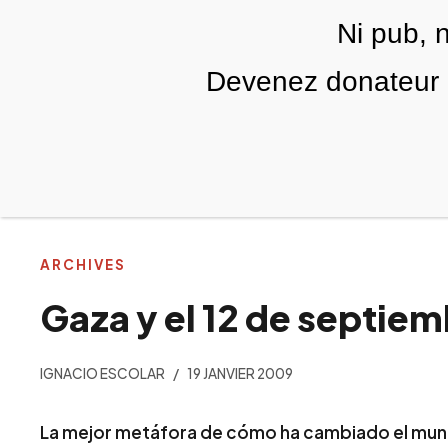
Skip to main content
Ni pub, 
Devenez donateur m
RUBRIQUES
TÉLÉ PALESTINE
VIDÉOS
ÉD
ARCHIVES
Gaza y el 12 de septie
IGNACIO ESCOLAR
19 JANVIER 2009
La mejor metáfora de cómo ha cambiado el mund