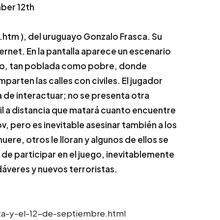
ber 12th
m ), del uruguayo Gonzalo Frasca. Su
rnet. En la pantalla aparece un escenario
dio, tan poblada como pobre, donde
parten las calles con civiles. El jugador
ma de interactuar; no se presenta otra
sil a distancia que matará cuanto encuentre
ov, pero es inevitable asesinar también a los
muere, otros le lloran y algunos de ellos se
 de participar en el juego, inevitablemente
dáveres y nuevos terroristas.
za-y-el-12-de-septiembre.html