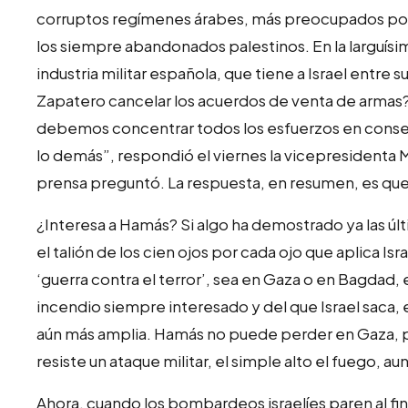
corruptos regímenes árabes, más preocupados por
los siempre abandonados palestinos. En la larguísi
industria militar española, que tiene a Israel entre 
Zapatero cancelar los acuerdos de venta de armas? 
debemos concentrar todos los esfuerzos en consegu
lo demás”, respondió el viernes la vicepresidenta 
prensa preguntó. La respuesta, en resumen, es que
¿Interesa a Hamás? Si algo ha demostrado ya las últ
el talión de los cien ojos por cada ojo que aplica Isr
‘guerra contra el terror’, sea en Gaza o en Bagdad, 
incendio siempre interesado y del que Israel saca, 
aún más amplia. Hamás no puede perder en Gaza, p
resiste un ataque militar, el simple alto el fuego, aun
Ahora, cuando los bombardeos israelíes paren al fi