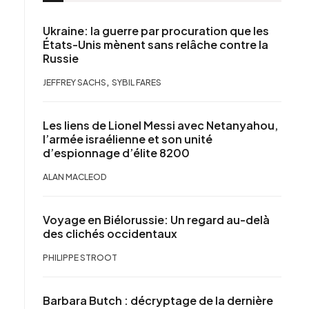
Ukraine: la guerre par procuration que les
États-Unis mènent sans relâche contre la
Russie
,
JEFFREY SACHS
SYBIL FARES
Les liens de Lionel Messi avec Netanyahou,
l’armée israélienne et son unité
d’espionnage d’élite 8200
ALAN MACLEOD
Voyage en Biélorussie: Un regard au-delà
des clichés occidentaux
PHILIPPE STROOT
Barbara Butch : décryptage de la dernière