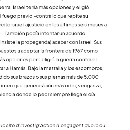
uerra. Israel tenía más opciones y eligió
l fuego previo –contra lo que repite su
to israelí ajustició en los últimos seis meses a
-. También podía intentar un acuerdo
insiste la propaganda) acabar con Israel. Sus
spuestos a aceptar la frontera de 1967 como
s opciones pero eligió la guerra contra el
otar a Hamás. Bajo la metralla y los escombros,
rdido sus brazos o sus piernas más de 5.000
crimen que generará aún más odio, venganza,
iolencia donde lo peor siempre llega el día
 le site d’Investig’Action n’engagent que le ou