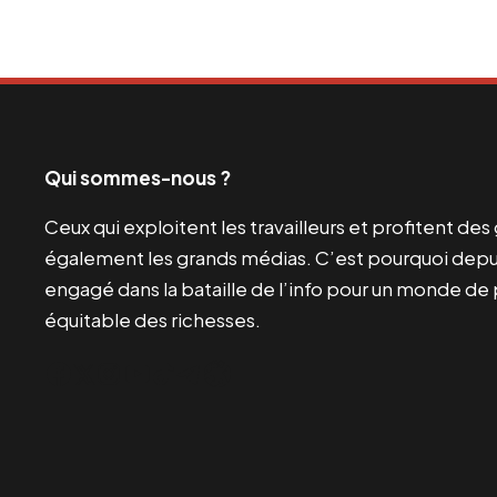
Qui sommes-nous ?
Ceux qui exploitent les travailleurs et profitent de
également les grands médias. C’est pourquoi depui
engagé dans la bataille de l’info pour un monde de 
équitable des richesses.
Facebook
Twitter
Instagram
YouTube
TikTok
Telegram
Lien