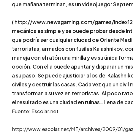
que mañana terminan, es un videojuego: Septem
( http://www.newsgaming.com/games/index12.ht
mecánica es simple y se puede probar desde Inte
que podría ser cualquier ciudad de Oriente Me
terroristas, armados con fusiles Kalashnikov, com
maneja con el ratón una mirilla y es su única for
opción. Con ella puede apuntar y disparar un mi
a su paso. Se puede ajusticiar a los del Kalashnik
civiles y destruir las casas. Cada vez que un civil 
transforman a su vez en terroristas. Al poco rato
el resultado es una ciudad en ruinas… llena de ca
Fuente: Escolar.net
http://www.escolar.net/MT/archives/2009/01/ga