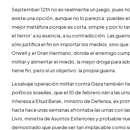
September 12th no es realmente un juego, pues no 
existe una opción, aunque no lo parezca: puedes ele
mejor metáfora porque es corta, simple y por lo tan
el terror’ a su esencia, a su contradicción. Las guerr
sólo justifica el fin sin importar los medios, sino qu
Orwell y el Gran Hermano, donde el enemigo cumple 
militar y alimentar el miedo, la mejor droga para ad
tiene fin, pero sí un objetivo: la propia guerra.
La salvaje operación militar contra Gaza también tie
políticos israelíes, que el 10 de febrero irán a las u
Interesa a Ehud Barak, ministro de Defensa, ex prime
hasta hace unas semanas afrontaba las urnas con las
Livni, ministra de Asuntos Exteriores y probable nu
demostrado que puede ser tan implacable como su r