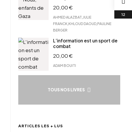
20,00
€
,
AHMED ALAZBAT
JULIE
,
,
FRANCK
KHLOUD DAOUD
PAULINE
BERGER
L’information est un sport de
combat
20,00
€
ADAM BOUITI
TOUS NOS LIVRES
ARTICLES LES + LUS