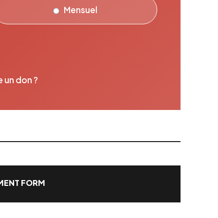
Mensuel
e un don ?
ENT FORM