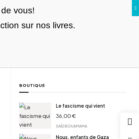
 de vous!
Facebook
Twitter
Instagram
YouTube
TikTok
Telegram
Lien
SE CONNECTER
ion sur nos livres.
Search everything...
NOUS SOUTENIR
BOUTIQUE
ebook
Le fascisme qui vient
tter
36,00
€
tFriendly
il
SAÏD BOUAMAMA
Nous, enfants de Gaza