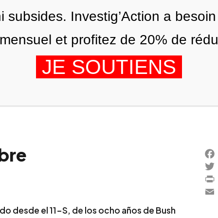
ni subsides. Investig’Action a besoin
ensuel et profitez de 20% de réduct
JE SOUTIENS
ITIONS
NOUS
AGENDA
mbre
Fac
Twi
Prin
Ema
o desde el 11-S, de los ocho años de Bush