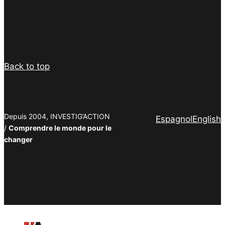
Facebook
Twitter
PrintFriendly
Email
Back to top
Depuis 2004, INVESTIG’ACTION
Espagnol
English
/
Comprendre le monde pour le
changer
Facebook
Twitter
PrintFriendly
Email