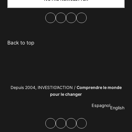
Facebook
Twitter
PrintFriendly
Email
Back to top
Depuis 2004, INVESTIG’ACTION /
Comprendre le monde
pour le changer
Espagnol
English