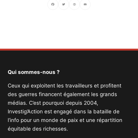
Facebook
Twitter
PrintFriendly
Email
Qui sommes-nous ?
Ceux qui exploitent les travailleurs et profitent
des guerres financent également les grands
médias. C’est pourquoi depuis 2004,
Investig’Action est engagé dans la bataille de
l’info pour un monde de paix et une répartition
équitable des richesses.