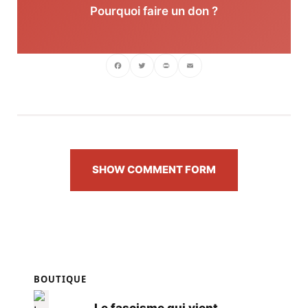
Pourquoi faire un don ?
Facebook
Twitter
PrintFriendly
Email
SHOW COMMENT FORM
BOUTIQUE
Le fascisme qui vient