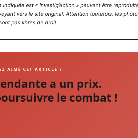
ce indiquée est « Investig’Action » peuvent être reproduit
yant vers le site original.
Attention toutefois, les phot
ont pas libres de droit.
EZ AIMÉ CET ARTICLE ?
pendante a un prix.
oursuivre le combat !