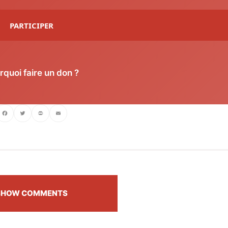
PARTICIPER
rquoi faire un don ?
ebook
Twitter
PrintFriendly
Email
SHOW COMMENTS