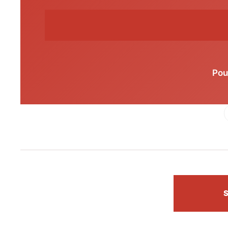
Pou
Fac