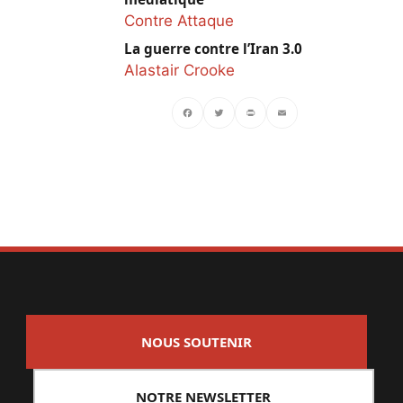
Contre Attaque
La guerre contre l’Iran 3.0
Alastair Crooke
Facebook
Twitter
PrintFriendly
Email
NOUS SOUTENIR
NOTRE NEWSLETTER