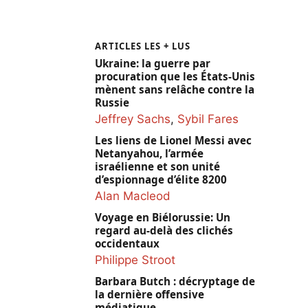
ARTICLES LES + LUS
Ukraine: la guerre par
procuration que les États-Unis
mènent sans relâche contre la
Russie
Jeffrey Sachs
,
Sybil Fares
Les liens de Lionel Messi avec
Netanyahou, l’armée
israélienne et son unité
d’espionnage d’élite 8200
Alan Macleod
Voyage en Biélorussie: Un
regard au-delà des clichés
occidentaux
Philippe Stroot
Barbara Butch : décryptage de
la dernière offensive
médiatique