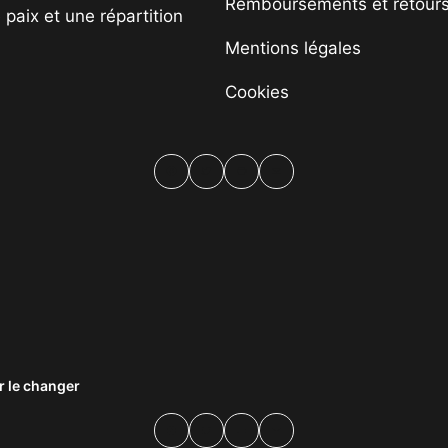
Remboursements et retour
paix et une répartition
Mentions légales
Cookies
Facebook
Twitter
PrintFriendly
Email
 le changer