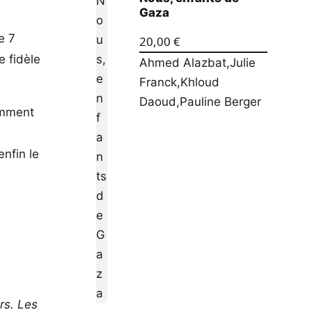
Gaza
e 7
20,00
€
e fidèle
Ahmed Alazbat
,
Julie
Franck
,
Khloud
Daoud
,
Pauline Berger
samment
enfin le
rs. Les