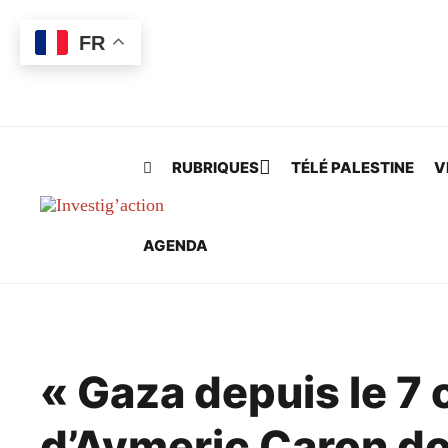
Skip to main content
FR
RUBRIQUES
TÉLÉ PALESTINE
V
AGENDA
« Gaza depuis le 7 o
d’Aymeric Caron do