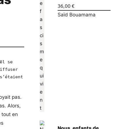
36,00
€
Saïd Bouamama
l se 
ffuser 
s’étaient 
oyait pas.
as. Alors,
 tout en
es
Nous, enfants de