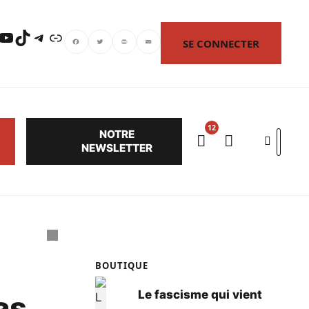
uTube
TikTok
Telegram
Lien
SE CONNECTER
Facebook
Twitter
PrintFriendly
Email
NOTRE
Search
NEWSLETTER
BOUTIQUE
Le fascisme qui vient
as