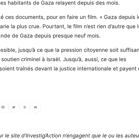
 les habitants de Gaza relayent depuis des mois.
té ces documents, pour en faire un film. « Gaza depuis l
ie la plus crue. Pourtant, le film n’est rien d’autre que l
a bande de Gaza depuis presque neuf mois.
ossible, jusqu’à ce que la pression citoyenne soit suffi
 soutien criminel à Israël. Jusqu’à, aussi, ce que les
ient traînés devant la justice internationale et payent 
ebook
Twitter
PrintFriendly
Email
r le site d’Investig’Action n’engagent que le ou les auteu