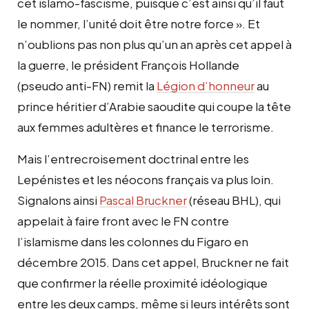
cet islamo-fascisme, puisque c’est ainsi qu’il faut
le nommer, l’unité doit être notre force »
. Et
n’oublions pas
non plus
qu’un an après cet appel à
la guerre, le président François Hollande
(
pseudo
anti-FN) remit la
Légion d’honneur
au
prince héritier d’Arabie saoudite qui coupe la tête
aux femmes adultères et finance le terrorisme.
Mais
l’entrecroisement
doctrinal
entre les
Lepénistes et les néocons français va plus loin.
S
ignalons
ainsi
Pascal Bruckner
(réseau BHL), qui
appelait à faire front avec le FN contre
l’islamisme dans les colonnes du Figaro en
décembre 2015. Dans cet appel, Bruckner ne fait
que confirmer la réelle proximité idéologique
entre les deux camps, même si leurs intérêts sont