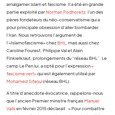
amalgamer Islam et fascisme. Il a été en grande
partie exploité par
Norman Podhoretz
, l’un des
pères fondateurs du néo-conservatisme qui a
pour principale obsession d’aller bombarder
l’Iran. Nous retrouvons l’argument de
l’«Islamofascisme» chez
BHL
, mais aussi chez
Caroline Fourest, Philippe Val et Alain
Finkielkraut, prolongements du “réseau BHL”. Le
camp Le Pen lui, a opté pour l’expression
«
fascisme vert»
qui est également utilisé par
Mohamed Sifaoui
(réseau BHL).
A titre d’anecdote
évocatrice
, rappelons-nous
que l’ancien Premier ministre français
Manuel
Valls
en février 2015 déclarait :
« Pour combattre