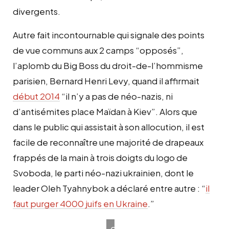
divergents.
Autre fait incontournable qui signale des points
de vue communs aux 2 camps “opposés”,
l’aplomb du
Big Boss du droit-de-l’hommisme
parisien, Bernard Henri Levy,
quand il affirmait
début 2014
“il n’y a pas
de néo-nazis, ni
d’antisémites place Maïdan à Kiev”.
Alors que
dans le public qui assistait à son allocution, il est
facile de reconnaître une majorité de drapeaux
frappés de la main à trois doigts du logo de
Svoboda, le parti néo-nazi ukrainien, dont le
leader Oleh Tyahnybok a déclaré entre autre : “
il
faut purger 4000 juifs en Ukraine
.”
Commémoration