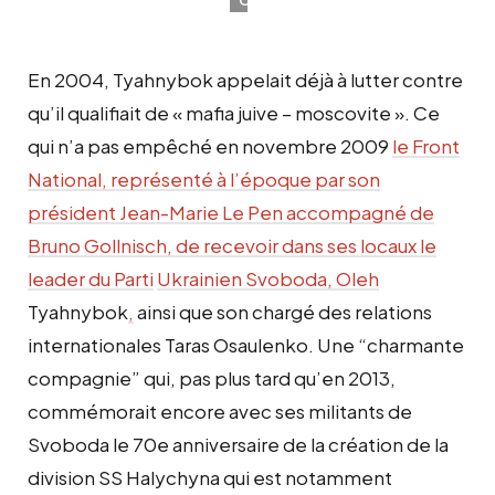
du
70e
En 2004, Tyahnybok appelait déjà à lutter contre
anniversaire
de
qu’il qualifiait de « mafia juive – moscovite ». Ce
la
qui n’a pas empêché en novembre 2009
le Front
création
National, représenté à l’époque par son
de
la
président Jean-Marie Le Pen accompagné de
division
Bruno Gollnisch, de recevoir dans ses locaux le
SS
leader du Parti
Ukrainien Svoboda, Oleh
Halychyna,
Ukraine,
Tyahnybok
,
ainsi que son chargé des relations
le
internationales Taras Osaulenko. Une “charmante
21/07/13
compagnie” qui, pas plus tard qu’en 2013,
(Crédit
:
commémorait encore avec ses militants de
Louis
Svoboda le 70e anniversaire de la création de la
Monnier)
division SS Halychyna qui est notamment