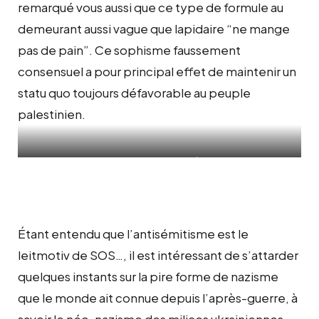
remarqué vous aussi que
ce type de formule au
demeurant aussi vague que lapidaire “ne mange
pas de pain”
. Ce sophisme faussement
consensuel a pour principal effet de maintenir un
statu quo toujours défavorable au peuple
palestinien.
Membre de SOS pour le moins nauséabond. Cliquez sur
l’image pour découvrir le racisme chronique de Sifaoui…
Étant entendu que l’antisémitisme est le
leitmotiv de SOS…, il est intéressant de s’attarder
quelques instants sur la pire forme de nazisme
que le monde ait connue depuis l’après-guerre, à
savoir le néo-nazisme des milices ukrainiennes.