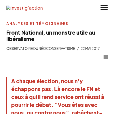
Skip to main content
ANALYSES ET TÉMOIGNAGES
Front National, un monstre utile au
libéralisme
OBSERVATOIRE DU NÉOCONSERVATISME
22 MAI 2017
A chaque élection, nous n’y 
échappons pas. Là encore 
le FN et 
ceux à qui il rend service
 ont réussi à 
pourrir le débat. “Vous êtes avec 
nous, ou contre nous”, rabâchent-