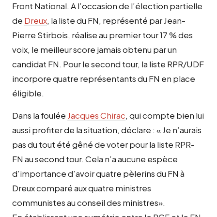
Front National.
A l’occasion de l’élection partielle
de
Dreux
, la liste du FN, représenté par Jean-
Pierre Stirbois, réalise au premier tour 17 % des
voix, le meilleur score jamais obtenu par un
candidat FN. Pour le second tour, la liste RPR/UDF
incorpore quatre représentants du FN en place
éligible.
Dans la foulée
Jacques Chirac
,
qui compte bien lui
aussi profiter de la situation, déclare :
« Je n’aurais
pas du tout été gêné de voter pour la liste RPR-
FN au second tour. Cela n’a aucune espèce
d’importance d’avoir quatre pèlerins du FN à
Dreux comparé aux quatre ministres
communistes au conseil des ministres».
En
é
tablissant une symétrie entre le PCF et le FN,