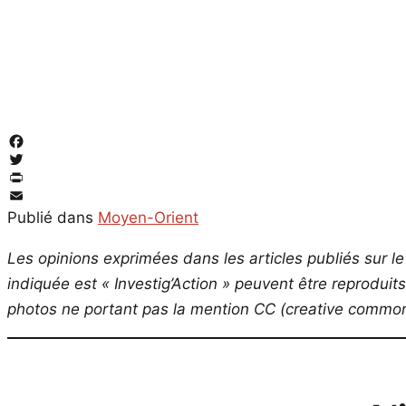
Facebook
Twitter
PrintFriendly
Email
Publié dans
Moyen-Orient
Les opinions exprimées dans les articles publiés sur le 
indiquée est « Investig’Action » peuvent être reproduit
photos ne portant pas la mention CC (creative commons