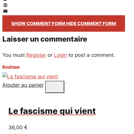
Twitter
PrintFriendly
Email
SHOW COMMENT FORM
HIDE COMMENT FORM
Laisser un commentaire
You must
Register
or
Login
to post a comment.
Boutique
Ajouter au panier
Le fascisme qui vient
36,00
€