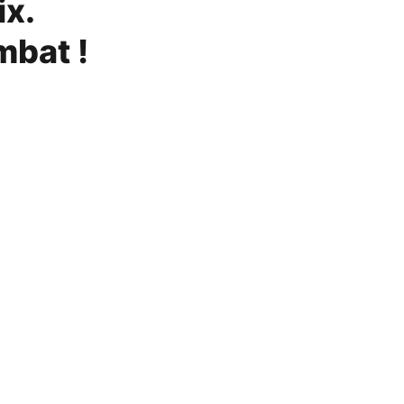
ix.
mbat !