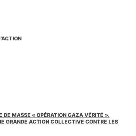
e
n
d
l
y
G’ACTION
 DE MASSE « OPÉRATION GAZA VÉRITÉ ».
UNE GRANDE ACTION COLLECTIVE CONTRE LES