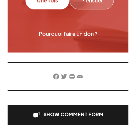
Une fois
Mensuel
Pourquoi faire un don ?
Facebook
Twitter
PrintFriendly
Email
SHOW COMMENT FORM