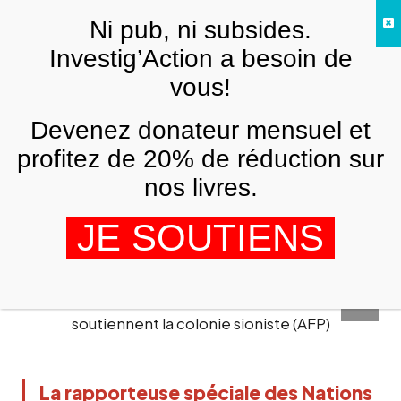
Skip to main content
Ni pub, ni subsides.
FR
Investig’Action a besoin de
vous!
ATTENTION, MÉDIAS
Devenez donateur mensuel et
Francesca Albanese répond à la fausse
accusation d’antisémitisme portée
profitez de 20% de réduction sur
par le gouvernement français
nos livres.
ANNA POLO
19 FÉVRIER 2026
JE SOUTIENS
AFP
La rapporteuse spéciale des Nations 