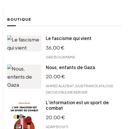
BOUTIQUE
Le fascisme qui vient
36,00
€
SAÏD BOUAMAMA
Nous, enfants de Gaza
20,00
€
,
,
AHMED ALAZBAT
JULIE FRANCK
KHLOUD
,
DAOUD
PAULINE BERGER
L’information est un sport de
combat
20,00
€
ADAM BOUITI