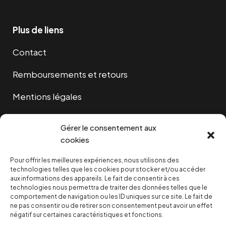
Plus de liens
Contact
Remboursements et retours
Mentions légales
Cookies
Gérer le consentement aux
cookies
Pour offrir les meilleures expériences, nous utilisons des
NOUS SOUTENIR
technologies telles que les cookies pour stocker et/ou accéder
aux informations des appareils. Le fait de consentir à ces
technologies nous permettra de traiter des données telles que le
NOTRE NEWSLETTER
comportement de navigation ou les ID uniques sur ce site. Le fait de
ne pas consentir ou de retirer son consentement peut avoir un effet
négatif sur certaines caractéristiques et fonctions.