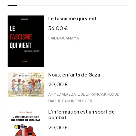
Le fascisme qui vient
36,00
€
SAÏD BOUAMAMA
Nous, enfants de Gaza
20,00
€
,
,
AHMED ALAZBAT
JULIE FRANCK
KHLOUD
,
DAOUD
PAULINE BERGER
L’information est un sport de
combat
20,00
€