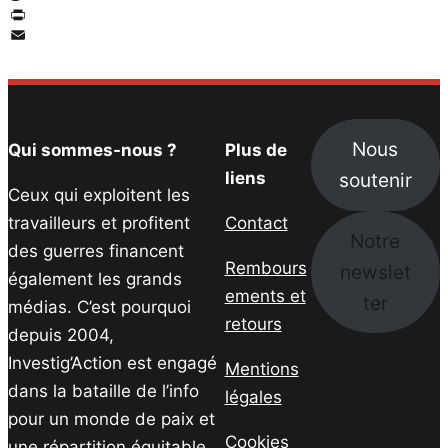
Twitter
PrintFriendly
Email
Nous
Qui sommes-nous ?
Plus de
soutenir
liens
Ceux qui exploitent les
travailleurs et profitent
Contact
Notre
des guerres financent
Rembours
newslet
également les grands
ements et
ter
médias. C’est pourquoi
retours
depuis 2004,
Investig’Action est engagé
Mentions
dans la bataille de l’info
légales
pour un monde de paix et
Cookies
une répartition équitable