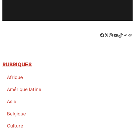
Twitter
PrintFriendly
Email
Facebook
LinkedIn
Instagram
YouTube
TikTok
Tele
Lie
RUBRIQUES
Afrique
Amérique latine
Asie
Belgique
Culture