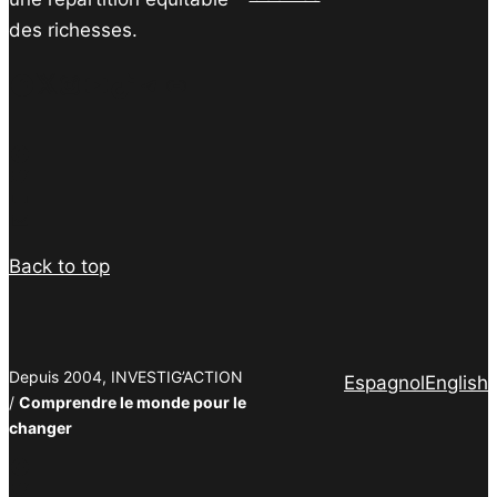
des richesses.
Facebook
Twitter
Instagram
YouTube
TikTok
Telegram
Lien
Facebook
Twitter
PrintFriendly
Email
Back to top
Depuis 2004, INVESTIG’ACTION
Espagnol
English
/
Comprendre le monde pour le
changer
Facebook