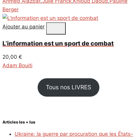
Ahmed Alazbat
,
Julie Franck
,
Khloud Daoud
,
Pauline
Berger
Ajouter au panier
L’information est un sport de combat
20,00
€
Adam Bouiti
Tous nos LIVRES
Articles les + lus
Ukraine: la guerre par procuration que les États-