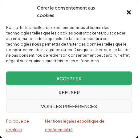
Gérer le consentement aux
Voyage en Biélorussie: Un regard au-delà des
clichés occidentaux
cookies
PHILIPPE STROOT
Pour offrir les meilleures expériences, nous utilisons des
technologies telles que les cookies pour stocker et/ou accéder
aux informations des appareils. Le fait de consentir à ces
Barbara Butch : décryptage de la dernière
technologies nous permettra de traiter des données telles que le
offensive médiatique
comportement de navigation ou les ID uniques sur ce site. Le fait de
ne pas consentir ou de retirer son consentement peut avoir un effet
négatif sur certaines caractéristiques et fonctions.
CONTRE ATTAQUE
ACCEPTER
La guerre contre l’Iran 3.0
ALASTAIR CROOKE
REFUSER
VOIR LES PRÉFÉRENCES
Politique de
Mentions légales et politique de
cookies
confidentialité