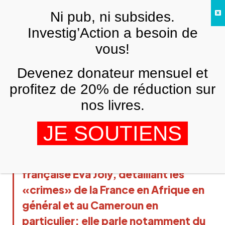
Skip to main content
Ni pub, ni subsides.
FR
Investig’Action a besoin de
vous!
AFRIQUE
Devenez donateur mensuel et
Eva Joly balance tout sur la
Françafrique
profitez de 20% de réduction sur
nos livres.
LA RÉDACTION
23 JUILLET 2019
Nous ne résistons pas à l`envie de
JE SOUTIENS
publier pour nos lecteurs ces extraits
du dernier livre de la députée
française Eva Joly, détaillant les
«crimes» de la France en Afrique en
général et au Cameroun en
particulier; elle parle notamment du