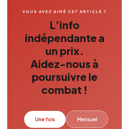
VOUS AVEZ AIMÉ CET ARTICLE ?
L’info
indépendante a
un prix.
Aidez-nous à
poursuivre le
combat !
Une fois
Mensuel