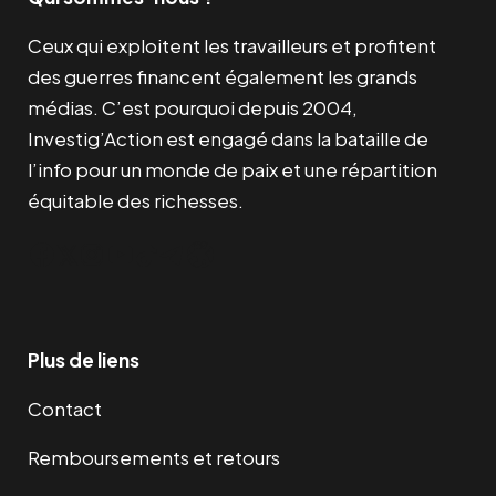
i
a
l
e
€
Ceux qui exploitent les travailleurs et profitent
n
c
é
s
.
des guerres financent également les grands
i
t
t
t
médias. C’est pourquoi depuis 2004,
t
u
a
Investig’Action est engagé dans la bataille de
i
e
i
:
l’info pour un monde de paix et une répartition
a
l
t
7
équitable des richesses.
l
e
,
é
s
:
5
Facebook
Twitter
Instagram
YouTube
TikTok
Telegram
Lien
t
t
1
0
a
5
i
:
,
€
t
1
Plus de liens
0
.
4
0
Contact
:
,
5
0
€
Remboursements et retours
8
0
.