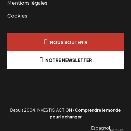
Mentions légales
,
0
€
Cookies
0
.
€
NOUS SOUTENIR
.
NOTRE NEWSLETTER
Depuis 2004, INVESTIG’ACTION /
Comprendre le monde
pour le changer
Espagnol
English