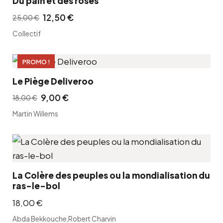
Du pain et des roses
12,50
€
25,00
€
L
L
Collectif
e
e
p
p
PROMO !
r
r
i
i
Le Piège Deliveroo
x
x
9,00
€
18,00
€
L
L
i
a
Martin Willems
e
e
n
c
p
p
i
t
r
r
t
u
i
i
i
e
x
x
La Colère des peuples ou la mondialisation du
a
l
ras-le-bol
i
a
l
e
n
c
18,00
€
é
s
i
t
t
t
Abda Bekkouche
,
Robert Charvin