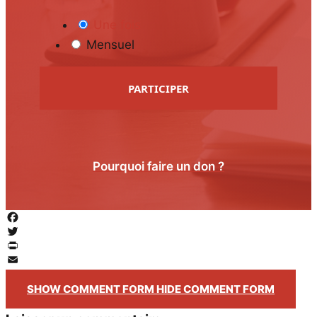
Une fois
Mensuel
PARTICIPER
Pourquoi faire un don ?
Facebook
Twitter
PrintFriendly
Email
SHOW COMMENT FORM
HIDE COMMENT FORM