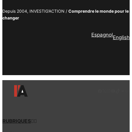
Depuis 2004, INVESTIG’ACTION /
Comprendre le monde pour le
changer
Espagnol
English
Facebook
Twitter
PrintFriendly
Email
Facebook
LinkedIn
Instagram
YouTube
TikTok
Tele
Lie
RUBRIQUES