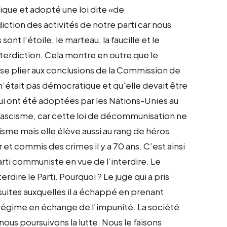
tique et adopté une loi dite «de
tion des activités de notre parti car nous
 l’étoile, le marteau, la faucille et le
interdiction. Cela montre en outre que le
se plier aux conclusions de la Commission de
n’était pas démocratique et qu’elle devait être
qui ont été adoptées par les Nations-Unies au
 fascisme, car cette loi de décommunisation ne
isme mais elle élève aussi au rang de héros
et commis des crimes il y a 70 ans. C’est ainsi
ti communiste en vue de l’interdire. Le
erdire le Parti. Pourquoi ? Le juge qui a pris
suites auxquelles il a échappé en prenant
régime en échange de l’impunité. La société
us poursuivons la lutte. Nous le faisons