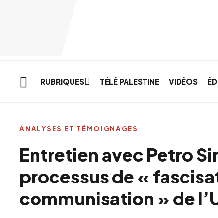
Skip to main content
RUBRIQUES
TÉLÉ PALESTINE
VIDÉOS
ÉD
ANALYSES ET TÉMOIGNAGES
Entretien avec Petro S
processus de « fascisat
communisation » de l’U