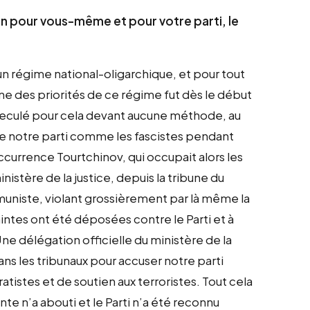
n pour vous-même et pour votre parti, le
 un régime national-oligarchique, et pour tout
’une des priorités de ce régime fut dès le début
t reculé pour cela devant aucune méthode, au
de notre parti comme les fascistes pendant
currence Tourtchinov, qui occupait alors les
istère de la justice, depuis la tribune du
ommuniste, violant grossièrement par là même la
aintes ont été déposées contre le Parti et à
ne délégation officielle du ministère de la
ans les tribunaux pour accuser notre parti
ratistes et de soutien aux terroristes. Tout cela
 n’a abouti et le Parti n’a été reconnu