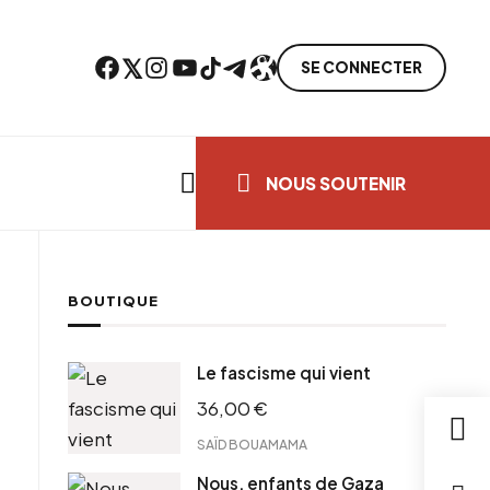
Facebook
Twitter
Instagram
YouTube
TikTok
Telegram
Lien
SE CONNECTER
Search everything...
NOUS SOUTENIR
BOUTIQUE
cebook
Le fascisme qui vient
tter
36,00
€
ntFriendly
il
SAÏD BOUAMAMA
Nous, enfants de Gaza