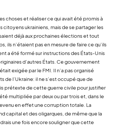
es choses et réaliser ce qui avait été promis à
es citoyens ukrainiens, mais de se partager les
nsaient déjà aux prochaines élections et tout
s, ils n’étaient pas en mesure de faire ce qu’ils
nt a été formé sur instructions des États-Unis
ginaires d’autres États. Ce gouvernement
tait exigée par le FMI. Il n’a pas organisé
ts de l’Ukraine: il ne s’est occupé que de
is prétexte de cette guerre civile pour justifier
té multipliée par deux ou par trois et, dans le
evenu en effet une corruption totale. La
rand capital et des oligarques, de même que la
oudrais une fois encore souligner que cette