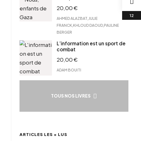
20,00
€
,
AHMED ALAZBAT
JULIE
,
,
FRANCK
KHLOUD DAOUD
PAULINE
BERGER
L’information est un sport de
combat
20,00
€
ADAM BOUITI
TOUS NOS LIVRES
ARTICLES LES + LUS