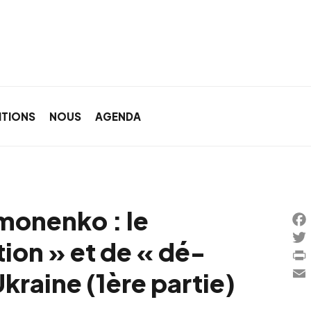
ITIONS
NOUS
AGENDA
imonenko : le
Fa
ion » et de « dé-
Twi
Pri
kraine (1ère partie)
Ema