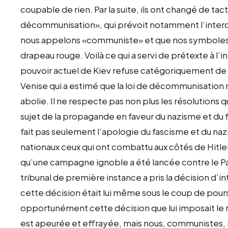
coupable de rien. Par la suite, ils ont changé de tac
décommunisation», qui prévoit notamment l’interdic
nous appelons «communiste» et que nos symboles sont
drapeau rouge. Voilà ce qui a servi de prétexte à l’
pouvoir actuel de Kiev refuse catégoriquement de 
Venise qui a estimé que la loi de décommunisation 
abolie. Il ne respecte pas non plus les résolutions 
sujet de la propagande en faveur du nazisme et du
fait pas seulement l’apologie du fascisme et du naz
nationaux ceux qui ont combattu aux côtés de Hitler 
qu’une campagne ignoble a été lancée contre le Par
tribunal de première instance a pris la décision d’int
cette décision était lui même sous le coup de pour
opportunément cette décision que lui imposait le 
est apeurée et effrayée, mais nous, communistes, no