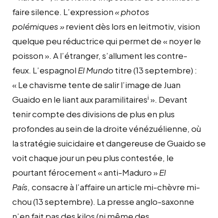
faire silence. L’expression
« photos
polémiques »
revient dès lors en leitmotiv, vision
quelque peu réductrice qui permet de « noyer le
poisson ». A l’étranger, s’allument les contre-
feux. L’espagnol
El Mundo
titre (13 septembre) :
« Le chavisme tente de salir l’image de Juan
i
Guaido en le liant aux paramilitaires
». Devant
tenir compte des divisions de plus en plus
profondes au sein de la droite vénézuélienne, où
la stratégie suicidaire et dangereuse de Guaido se
voit chaque jour un peu plus contestée, le
pourtant férocement « anti-Maduro »
El
País,
consacre à l’affaire un article mi-chèvre mi-
chou (13 septembre). La presse anglo-saxonne
n’en fait pas des kilos (ni même des