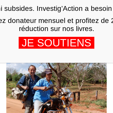
Skip to main content
ni subsides. Investig’Action a besoin
FR
z donateur mensuel et profitez de
réduction sur nos livres.
AMÉRIQUE LATINE
Droits de l’homme au Venezuela: aux
JE SOUTIENS
sources de la désinformation
MAURICE LEMOINE
16 OCTOBRE 2019