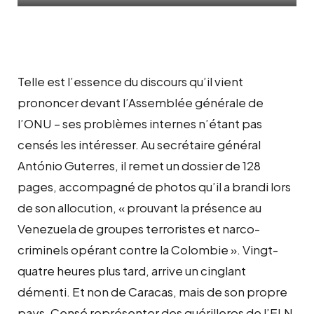
Parmi les alliés de Juan Guaido, Les « Rastrojos », organisation
paramilitaire colombienne consacrée au trafic de drogue et
responsable de plusieurs massacres (note de Venezuelainfos)
Telle est l’essence du discours qu’il vient
prononcer devant l’Assemblée générale de
l’ONU – ses problèmes internes n’étant pas
censés les intéresser. Au secrétaire général
António Guterres, il remet un dossier de 128
pages, accompagné de photos qu’il a brandi lors
de son allocution, « prouvant la présence au
Venezuela de groupes terroristes et narco-
criminels opérant contre la Colombie ». Vingt-
quatre heures plus tard, arrive un cinglant
démenti. Et non de Caracas, mais de son propre
pays. Censé représenter des guérilleros de l’ELN