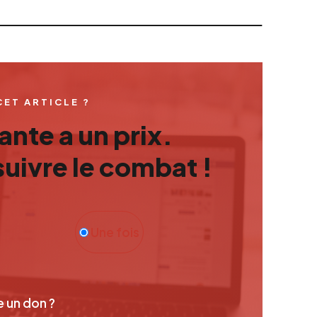
CET ARTICLE ?
nte a un prix.
uivre le combat !
Une fois
e un don ?