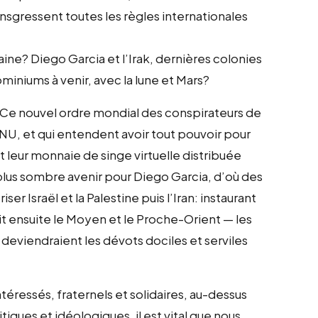
nsgressent toutes les règles internationales
caine? Diego Garcia et l’Irak, dernières colonies
iniums à venir, avec la lune et Mars?
. Ce nouvel ordre mondial des conspirateurs de
ONU, et qui entendent avoir tout pouvoir pour
 leur monnaie de singe virtuelle distribuée
 plus sombre avenir pour Diego Garcia, d’où des
ser Israël et la Palestine puis l’Iran: instaurant
it ensuite le Moyen et le Proche-Orient — les
 deviendraient les dévots dociles et serviles
ressés, fraternels et solidaires, au-dessus
itiques et idéologiques, il est vital que nous