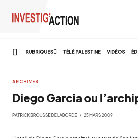
Skip to main content
RUBRIQUES
TÉLÉ PALESTINE
VIDÉOS
ÉD
ARCHIVES
Diego Garcia ou l’archi
PATRICK BROUSSE DE LABORDE
25 MARS 2009
L’atoll de Diego Garcia est situé au cœur de l’océan