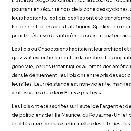
pourtant en sécurité hors de la zone des cyclones, 
leurs habitants, les Ilois, ces îles ont été transf
lancement de missiles balistiques. Spoliée, abîmée
pour la défense des intérêts du consommateur amé
Les Ilois ou Chagossiens habitaient leur archipel e
qui vivait essentiellement de la pêche et du coprah,
générale, par les Britanniques au profit des américai
dans le dénuement, les Ilois ont entrepris des act
leurs îles. Leur résistance est non-violente: manife
ambassades des deux États « pirates ».
Les Ilois ont été sacrifiés sur l’autel de l’argent et d
de politiciens de l’Ile Maurice, du Royaume-Uni et
finalités mercantiles et criminelles des lobbies de