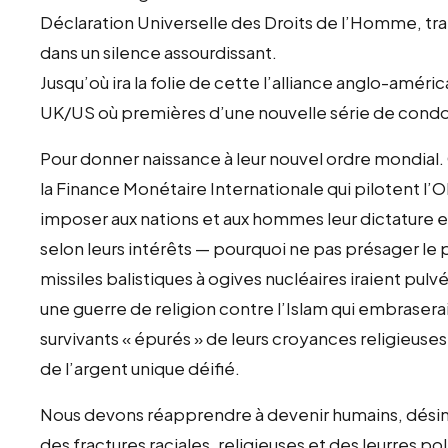
Déclaration Universelle des Droits de l’Homme, tra
dans un silence assourdissant.
Jusqu’où ira la folie de cette l’alliance anglo-améri
UK/US où premières d’une nouvelle série de condom
Pour donner naissance à leur nouvel ordre mondial
la Finance Monétaire Internationale qui pilotent l’
imposer aux nations et aux hommes leur dictature et
selon leurs intérêts — pourquoi ne pas présager le
missiles balistiques à ogives nucléaires iraient pulvéri
une guerre de religion contre l’Islam qui embrasera
survivants « épurés » de leurs croyances religieuses
de l’argent unique déifié.
Nous devons réapprendre à devenir humains, désinté
des fractures raciales, religieuses et des leurres pol