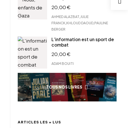
20,00
€
,
AHMED ALAZBAT
JULIE
,
,
FRANCK
KHLOUD DAOUD
PAULINE
BERGER
L’information est un sport de
combat
20,00
€
ADAM BOUITI
TOUS NOS LIVRES
ARTICLES LES + LUS