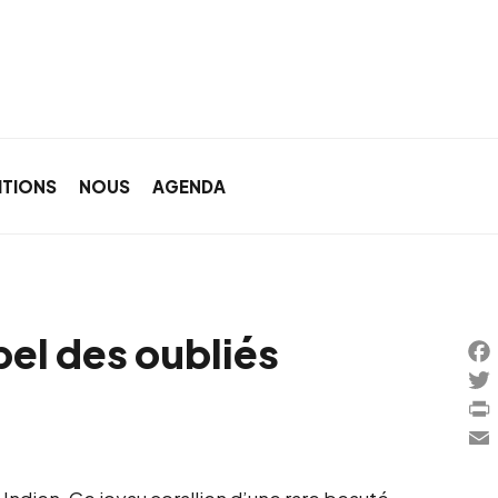
ITIONS
NOUS
AGENDA
pel des oubliés
Fa
Twi
Pri
Ema
 Indien. Ce joyau corallien d’une rare beauté,