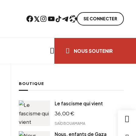
Facebook
Twitter
Instagram
YouTube
TikTok
Telegram
Lien
SE CONNECTER
Search everything...
NOUS SOUTENIR
BOUTIQUE
cebook
Le fascisme qui vient
tter
36,00
€
ntFriendly
il
SAÏD BOUAMAMA
Nous, enfants de Gaza