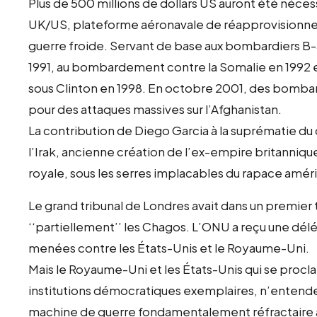
Plus de 500 millions de dollars US auront été nécessa
UK/US, plateforme aéronavale de réapprovisionne
guerre froide. Servant de base aux bombardiers B-5
1991, au bombardement contre la Somalie en 1992 et 
sous Clinton en 1998. En octobre 2001, des bombar
pour des attaques massives sur l’Afghanistan.
La contribution de Diego Garcia à la suprématie du c
l’Irak, ancienne création de l’ex-empire britannique,
royale, sous les serres implacables du rapace améri
Le grand tribunal de Londres avait dans un premie
‘‘partiellement’’ les Chagos. L’ONU a reçu une délég
menées contre les États-Unis et le Royaume-Uni.
Mais le Royaume-Uni et les États-Unis qui se procla
institutions démocratiques exemplaires, n’entend
machine de guerre fondamentalement réfractaire à la