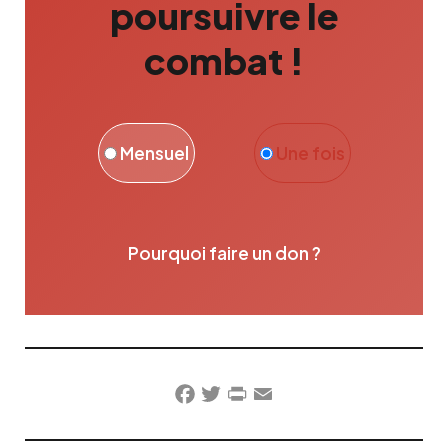
poursuivre le
combat !
Mensuel
Une fois
Pourquoi faire un don ?
Facebook
Twitter
PrintFriendly
Email