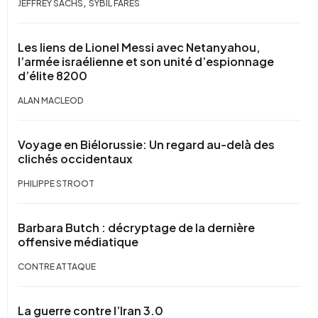
,
JEFFREY SACHS
SYBIL FARES
Les liens de Lionel Messi avec Netanyahou,
l’armée israélienne et son unité d’espionnage
d’élite 8200
ALAN MACLEOD
Voyage en Biélorussie: Un regard au-delà des
clichés occidentaux
PHILIPPE STROOT
Barbara Butch : décryptage de la dernière
offensive médiatique
CONTRE ATTAQUE
La guerre contre l’Iran 3.0