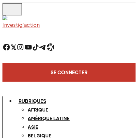
Skip
to
main
content
Facebook
Twitter
Instagram
YouTube
TikTok
Telegram
Lien
SE CONNECTER
RUBRIQUES
AFRIQUE
AMÉRIQUE LATINE
ASIE
BELGIQUE