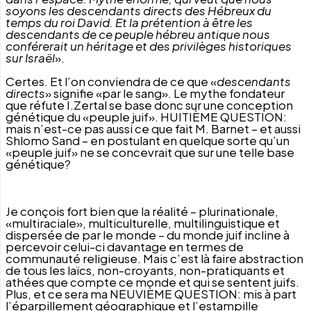
soyons les descendants directs des Hébreux du
temps du roi David. Et la prétention à être les
descendants de ce peuple hébreu antique nous
conférerait un héritage et des privilèges historiques
sur Israël
».
Certes. Et l’on conviendra de ce que «
descendants
directs
» signifie «par le sang». Le mythe fondateur
que réfute I.Zertal se base donc sur une conception
génétique du «peuple juif». HUITIÈME QUESTION:
mais n’est-ce pas aussi ce que fait
M. Barnet – et aussi
Shlomo Sand – en postulant en quelque sorte qu’un
«peuple juif» ne se concevrait que sur une telle base
génétique?
Je conçois fort bien que la réalité – plurinationale,
«multiraciale», multiculturelle, multilinguistique et
dispersée de par le monde – du monde juif incline à
percevoir celui-ci davantage en termes de
communauté religieuse. Mais c’est là faire abstraction
de tous les laïcs, non-croyants, non-pratiquants et
athées que compte ce monde et qui se sentent juifs.
Plus, et ce sera ma NEUVIÈME QUESTION: mis à part
l’éparpillement géographique et l’estampille