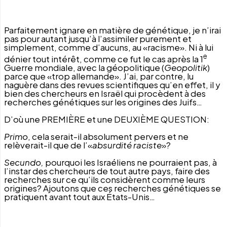
Parfaitement ignare en matière de génétique, je n’irai
pas pour autant jusqu’à l’assimiler purement et
simplement, comme d’aucuns, au «racisme». Ni à lui
e
dénier tout intérêt, comme ce fut le cas après la 1
Guerre mondiale, avec la géopolitique (
Geopolitik
)
parce que «trop allemande». J’ai, par contre, lu
naguère dans des revues scientifiques qu’en effet, il y
bien des chercheurs en Israël qui procèdent à des
recherches génétiques sur les origines des Juifs…
D’où une PREMIÈRE et une DEUXIÈME QUESTION:
Primo
, cela serait-il absolument pervers et ne
relèverait-il que de l’«
absurdité raciste
»?
Secundo,
pourquoi
les Israéliens ne pourraient pas, à
l’instar des chercheurs de tout autre pays, faire des
recherches sur ce qu’ils considèrent comme leurs
origines?
Ajoutons que ces recherches génétiques se
pratiquent avant tout aux États-Unis…