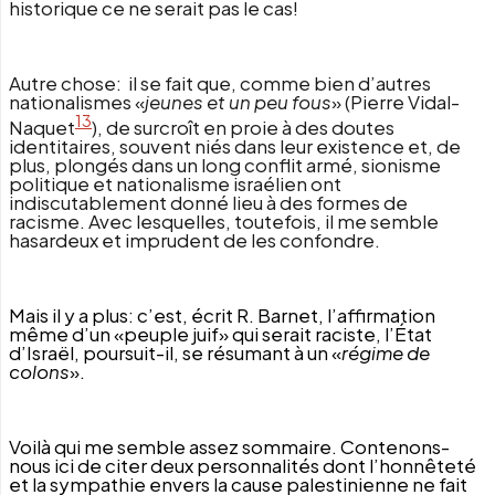
historique ce ne serait pas le cas!
Autre chose: il se fait que, comme bien d’autres
nationalismes «
jeunes et un peu fous
» (Pierre Vidal-
13
Naquet
), de surcroît en proie à des doutes
identitaires, souvent niés dans leur existence et, de
plus, plongés dans un long conflit armé, sionisme
politique et nationalisme israélien ont
indiscutablement donné lieu à des formes de
racisme. Avec lesquelles, toutefois, il me semble
hasardeux et imprudent de les confondre.
Mais il y a plus: c’est, écrit R. Barnet, l’affirmation
même d’un «peuple juif» qui serait raciste, l’État
d’Israël, poursuit-il, se résumant à un «
régime de
colons
».
Voilà qui me semble assez sommaire. Contenons-
nous ici de citer deux personnalités dont l’honnêteté
et la sympathie envers la cause palestinienne ne fait