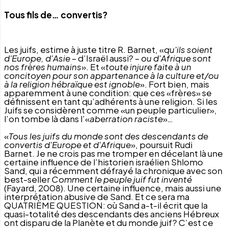
Tous fils de… convertis?
Les juifs, estime à juste titre R. Barnet, «
qu'ils soient
d'Europe, d'Asie
– d’Israël aussi? –
ou d'Afrique sont
nos frères humains
». Et «
toute injure faite à un
concitoyen pour son appartenance à la culture et/ou
à la religion hébraïque est ignoble
». Fort bien, mais
apparemment à une condition: que ces «frères» se
définissent en tant qu’adhérents à une religion. Si les
Juifs se considèrent comme «un peuple particulier»,
l’on tombe là dans l’«
aberration raciste
»…
«
Tous les juifs du monde sont des descendants de
convertis d'Europe et d'Afrique
», poursuit Rudi
Barnet. Je ne crois pas me tromper en décelant là une
certaine influence de l’historien israélien Shlomo
Sand, qui a récemment défrayé la chronique avec son
best-seller
Comment le peuple juif fut inventé
(Fayard, 2008). Une certaine influence, mais aussi une
interprétation abusive de Sand. Et ce sera ma
QUATRIÈME QUESTION: où Sand a-t-il écrit que la
quasi-totalité des descendants des anciens Hébreux
ont disparu de la Planète et du monde juif? C’est ce