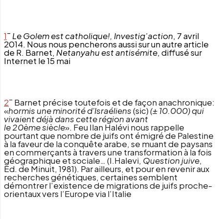
–
1
Le Golem est catholique!,
Investig’action
, 7 avril
2014. Nous nous pencherons aussi sur un autre article
de R. Barnet,
Netanyahu est antisémite
, diffusé sur
Internet le 15 mai
–
2
Barnet précise toutefois et de façon anachronique:
«
hormis une minorité d'Israéliens
(sic)
(± 10.000) qui
vivaient déjà dans cette région avant
le 20ème siècle
». Feu Ilan Halévi nous rappelle
pourtant que nombre de juifs ont émigré de Palestine
à la faveur de la conquête arabe, se muant de paysans
en commerçants à travers une transformation à la fois
géographique et sociale… (I.Halevi,
Question juive
,
Ed. de Minuit, 1981). Par ailleurs, et pour en revenir aux
recherches génétiques, certaines semblent
démontrer l’existence de migrations de juifs proche-
orientaux vers l’Europe via l’Italie