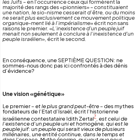
les Juifs
– en l’occurrence ceux qui formèrent la
majorité des rangs des «pionniers» –
constituaient
une nation, le sio-nisme cesserait d’être, ou du moins
ne serait plus exclusivement ce mouvement politique
organique-ment lié à l’impérialisme
» écrit non sans
raisons le premier. «
L’inexistence d'un peuple juif
menait non seulement à conclure à l’inexistence d'un
peuple israélien
», écrit le second
.
En conséquence, une SEPTIÈME QUESTION: ne
sommes-nous donc pas ici confrontés à des dénis
d’évidence?
Une vision «génétique»
Le premier
– et le plus grand peut-être –
des mythes
fondateurs de l’Etat d’Israël, écrit l’historienne
7
israélienne contestataire Idith Zertal
,
est celui de
l’existence d’un peuple uni et homogène, qui est le
peuple juif: un peuple qui serait vieux de plusieurs
millénaires, une entité continue, dans le temps et
dans l’espace. Mythe énorme, qui veut que nous