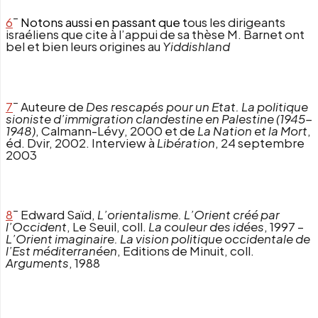
–
6
Notons aussi en passant que t
ous les dirigeants
israéliens que cite à l’appui de sa thèse M. Barnet ont
bel et bien leurs origines au
Yiddishland
–
7
Auteure de
Des rescapés pour un Etat. La politique
sioniste d’immigration clandestine en Palestine (1945-
1948)
, Calmann-Lévy, 2000 et de
La Nation et la Mort
,
éd. Dvir, 2002. Interview à
Libération
, 24 septembre
2003
–
8
Edward Saïd,
L’orientalisme. L’Orient créé par
l’Occident
, Le Seuil, coll.
La couleur des idées
, 1997 –
L’Orient imaginaire. La vision politique occidentale de
l’Est méditerranéen
, Editions de Minuit, coll.
Arguments
, 1988