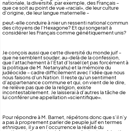
nationale, la diversité, par exemple, des Français –
que ce soit au point de vue «racial», de leur culture
d’origine, de leur langue maternelle –
peut-elle conduire à nier un ressenti national commun
des citoyens de l’Hexagone? Et qui songerait à
considérer les Français comme génétiquement unis?
Je conçois aussi que cette diversité du monde juif –
que ne semblent souder, au-delà de la confession,
que l’attachement à l’État d’Israël (et pas forcément à
la politique de M. Netanyahu) et la mémoire du
judéocide – cadre difficilement avec l’idée que nous
nous faisons d’un
Nation
. Il reste qu’un sentiment
d’appartenance commune et qui, on vient de le dire,
ne relève pas que de la religion, existe
incontestablement. Je laisserai à d’autres la tâche de
lui conférer une appellation «scientifique».
Pour répondre à M. Barnet, répétons donc que s’il n’y
a pas à proprement parler de peuple juif en termes
ethniques
, il y a en l’occurrence la réalité du