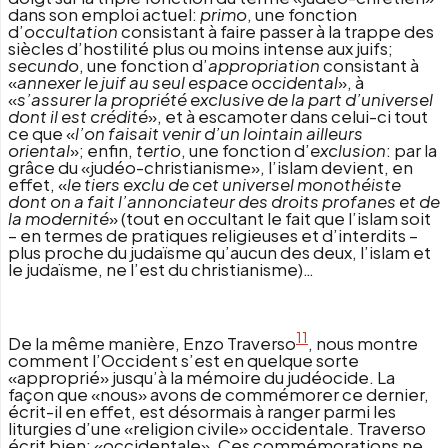
dans son emploi actuel:
p
rimo
, une fonction
d’
occultation
consistant à faire passer à la trappe des
siècles d’hostilité plus ou moins intense aux juifs;
secundo
, une fonction d’
appropriation
consistant à
«
annexer le juif au seul espace occidental
», à
«
s’assurer la propriété exclusive de la part d’universel
dont il est crédité
», et à escamoter dans celui-ci tout
ce que «
l’on faisait venir d’un lointain ailleurs
oriental
»; enfin,
tertio
, une fonction d’
exclusion
: par la
grâce du «judéo-christianisme», l’islam devient, en
effet, «
le tiers exclu
de cet universel monothéiste
dont on a fait l’annonciateur des droits profanes et de
la modernité
» (tout en occultant le fait que l’islam soit
– en termes de pratiques religieuses et d’interdits –
plus proche du judaïsme qu’aucun des deux, l’islam et
le judaïsme, ne l’est du christianisme)…
11
De la même manière, Enzo Traverso
, nous montre
comment l’Occident s’est en quelque sorte
«approprié» jusqu’à la mémoire du judéocide. La
façon que «nous» avons de commémorer ce dernier,
écrit-il en effet, est désormais à ranger parmi les
liturgies d’une «religion civile» occidentale. Traverso
écrit bien: «occidentale». Ces commémorations ne