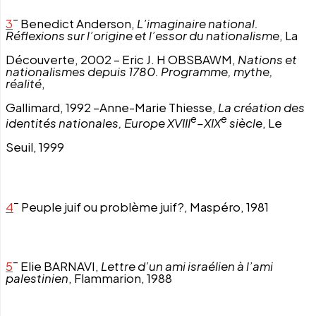
–
3
Benedict Anderson,
L’imaginaire national.
Réflexions sur l’origine et l’essor du nationalisme
, La
Découverte, 2002 – Eric J. H OBSBAWM,
Nations et
nationalismes depuis 1780. Programme, mythe,
réalité
,
Gallimard, 1992 –Anne-Marie Thiesse,
La création des
e
e
identités nationales, Europe
XVIII
–XIX
siècle
, Le
Seuil, 1999
–
4
Peuple juif ou problème juif?, Maspéro, 1981
–
5
Elie BARNAVI,
Lettre d’un ami israélien à l’ami
palestinien
, Flammarion, 1988