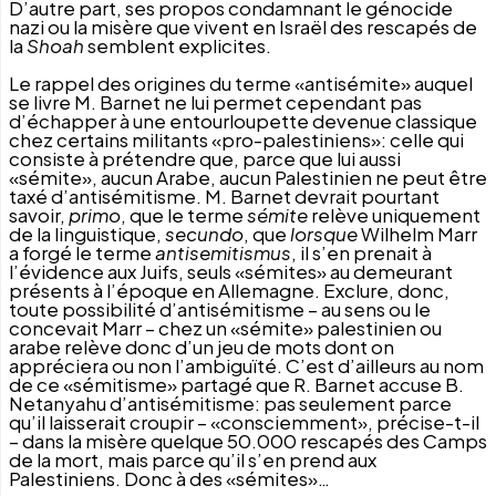
D’autre part, ses propos condamnant le génocide
nazi ou la misère que vivent en Israël des rescapés de
la
Shoah
semblent explicites.
Le rappel des origines du terme «antisémite» auquel
se livre M. Barnet ne lui permet cependant pas
d’échapper à une entourloupette devenue classique
chez certains militants «pro-palestiniens»: celle qui
consiste à prétendre que, parce que lui aussi
«sémite», aucun Arabe, aucun Palestinien ne peut être
taxé d’antisémitisme. M. Barnet devrait pourtant
savoir,
primo
, que le terme
sémite
relève uniquement
de la linguistique,
secundo
, que
lorsque
Wilhelm Marr
a forgé le terme
antisemitismus
, il s’en prenait à
l’évidence aux Juifs, seuls «sémites» au demeurant
présents à l’époque en Allemagne. Exclure, donc,
toute possibilité d’antisémitisme – au sens ou le
concevait Marr – chez un «sémite» palestinien ou
arabe relève donc d’un jeu de mots dont on
appréciera ou non l’ambiguïté. C’est d’ailleurs au nom
de ce «sémitisme» partagé que R. Barnet accuse B.
Netanyahu d’antisémitisme: pas seulement parce
qu’il laisserait croupir – «consciemment», précise-t-il
– dans la misère quelque 50.000 rescapés des Camps
de la mort, mais parce qu’il s’en prend aux
Palestiniens. Donc à des «sémites»…