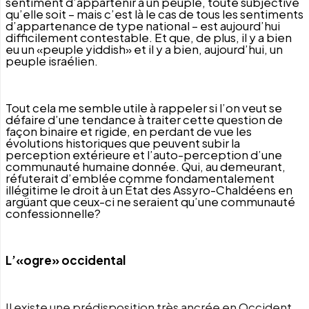
sentiment d’appartenir à un peuple, toute subjective
qu’elle soit – mais c’est là le cas de tous les sentiments
d’appartenance de type national – est aujourd’hui
difficilement contestable. Et que, de plus, il y a bien
eu un «peuple yiddish» et il y a bien, aujourd’hui, un
peuple israélien.
Tout cela me semble utile à rappeler si l’on veut se
défaire d’une tendance à traiter cette question de
façon binaire et rigide, en perdant de vue les
évolutions historiques que peuvent subir la
perception extérieure et l’auto-perception d’une
communauté humaine donnée. Qui, au demeurant,
réfuterait d’emblée comme fondamentalement
illégitime le droit à un État des Assyro-Chaldéens en
argüant que ceux-ci ne seraient qu’une communauté
confessionnelle?
L’«ogre» occidental
Il existe une prédisposition très ancrée en Occident