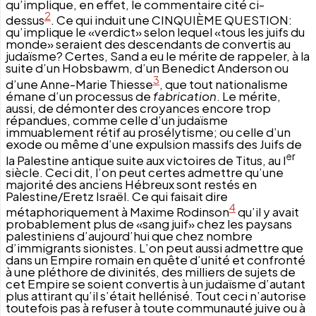
qu’implique, en effet, le commentaire cité ci-
2
dessus
. Ce qui induit une CINQUIÈME QUESTION:
qu’implique le «verdict» selon lequel «tous les juifs du
monde» seraient des descendants de convertis au
judaïsme? Certes, Sand a eu le mérite de rappeler, à la
suite d’un Hobsbawm, d’un Benedict Anderson ou
3
d’une Anne-Marie Thiesse
, que tout nationalisme
émane d’un processus de
fabrication
. Le mérite,
aussi, de démonter des croyances encore trop
répandues, comme celle d’un judaïsme
immuablement rétif au prosélytisme; ou celle d’un
exode ou même d’une expulsion massifs des Juifs de
er
la Palestine antique suite aux victoires de Titus, au I
siècle. Ceci dit, l’on peut certes admettre qu’une
majorité des anciens Hébreux sont restés en
Palestine/Eretz Israël. Ce qui faisait dire
4
métaphoriquement à Maxime Rodinson
qu’il y avait
probablement plus de «sang juif» chez les paysans
palestiniens d’aujourd’hui que chez nombre
d’immigrants sionistes. L’on peut aussi admettre que
dans un Empire romain en quête d’unité et confronté
à une pléthore de divinités, des milliers de sujets de
cet Empire se soient convertis à un judaïsme d’autant
plus attirant qu’il s’était hellénisé. Tout ceci n’autorise
toutefois pas à refuser à toute communauté juive ou à