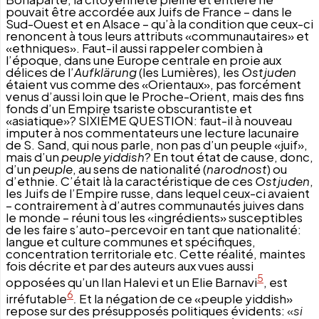
pouvait être accordée aux Juifs de France – dans le
Sud-Ouest et en Alsace – qu’à la condition que ceux-ci
renoncent à tous leurs attributs «communautaires» et
«ethniques». Faut-il aussi rappeler combien à
l’époque, dans une Europe centrale en proie aux
délices de l’
Aufklärung
(les Lumières), les
Ostjuden
étaient vus comme des «Orientaux», pas forcément
venus d’aussi loin que le Proche-Orient, mais des fins
fonds d’un Empire tsariste obscurantiste et
«asiatique»?
SIXIÈME
QUESTION: faut-il à nouveau
imputer à nos commentateurs une lecture lacunaire
de S. Sand, qui nous parle, non pas d’un peuple «juif»,
mais d’un
peuple
yiddish
? En tout état de cause, donc,
d’un
peuple
, au sens de nationalité (
narodnost
) ou
d’ethnie. C’était là la caractéristique de ces
Ostjuden
,
les Juifs de l’Empire russe, dans
lequel ceux-ci avaient
– contrairement à d’autres communautés juives dans
le monde – réuni tous les «ingrédients» susceptibles
de les faire s’auto-percevoir en tant que nationalité:
langue et culture communes et spécifiques,
concentration territoriale etc. Cette réalité, maintes
fois décrite et par des auteurs aux vues aussi
5
opposées qu’un Ilan Halevi et un Elie
Barnavi
, est
6
irréfutable
.
Et la négation de ce «peuple yiddish»
repose sur des présupposés politiques évidents:
«
si