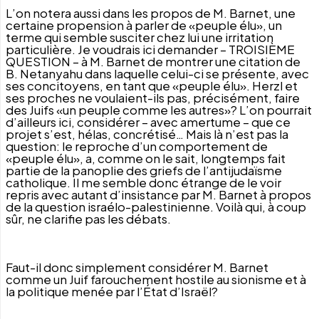
L’on notera aussi dans les propos de M. Barnet, une
certaine propension à parler de «peuple élu», un
terme qui semble susciter chez lui une irritation
particulière. Je voudrais ici demander – TROISIÈME
QUESTION – à M. Barnet de montrer une citation de
B. Netanyahu dans laquelle celui-ci se présente, avec
ses concitoyens, en tant que «peuple élu». Herzl et
ses proches ne voulaient-ils pas, précisément, faire
des Juifs «un peuple comme les autres»? L’on pourrait
d’ailleurs ici, considérer – avec amertume – que ce
projet s’est, hélas, concrétisé… Mais là n’est pas la
question: le reproche d’un comportement de
«peuple élu», a, comme on le sait, longtemps fait
partie de la panoplie des griefs de l’antijudaïsme
catholique. Il me semble donc étrange de le voir
repris avec autant d’insistance par M. Barnet à propos
de la question israélo-palestinienne. Voilà qui, à coup
sûr, ne clarifie pas les débats.
Faut-il
donc simplement considérer M. Barnet
comme un Juif farouchement hostile au sionisme et à
la politique menée par l’État d’Israël?