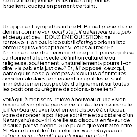
ne travaille ni pour les Palestiniens ni pour les
Israéliens, quoiqu’en pensent certains.
Un apparent sympathisant de M. Barnet présente ce
dernier comme «
un pacifiste juif défenseur de la paix
et de la justice
»… DOUZIÈME QUESTION: ne
retrouve-t-on pas ici ce subtil
distingo
orientaliste
entre les juifs «acceptables» et les autres? En
l’occurrence entre ceux qui, d’une part, parce qu’ils se
cantonnent à leur seule définition culturelle ou
religieuse, soutiennent, «naturellement» pourrait-on
dire, «la paix et la justice»? Et, à l’opposé, ceux qui,
parce qu’ils ne se plient pas aux diktats définitoires
occidentalo-laïcs, en seraient incapables et sont
immédiatement suspectés d’alignement sur toutes
les positions du «régime de colons» israéliens?
Voilà qui, à mon sens, relève à nouveau d’une vision
binaire et simpliste peu susceptible de convaincre le
juif
lambda
(et éventuellement disposé à critiquer,
voire dénoncer la politique extrême et suicidaire d’un
Netanyahu) à ouvrir l’oreille aux discours en faveur de
la cause palestinienne. Si le public que veut atteindre
M. Barnet semble être celui des «
concitoyens de
religion et/ou de culture judaïque, pourtant