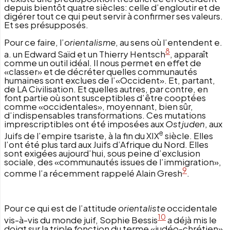
depuis bientôt quatre siècles: celle d’engloutir et de
digérer tout ce qui peut servir à confirmer ses valeurs.
Et ses présupposés.
Pour ce faire, l’
orientalisme
, au sens où l’entendent e.
8
a. un Edward Saïd et un Thierry Hentsch
, apparaît
comme un outil idéal. Il nous permet en effet de
«classer» et de décréter quelles communautés
humaines sont exclues de l’«Occident». Et, partant,
de LA Civilisation. Et quelles autres, par contre, en
font partie où sont susceptibles d’être cooptées
comme «occidentales», moyennant, bien sûr,
d’indispensables transformations. Ces mutations
imprescriptibles ont été imposées aux
Ostjuden
, aux
e
Juifs de l’empire tsariste, à la fin du XIX
siècle. Elles
l’ont été plus tard aux Juifs d’Afrique du Nord. Elles
sont exigées aujourd’hui, sous peine d’exclusion
sociale, des «communautés issues de l’immigration»,
9
comme l’a récemment rappelé Alain Gresh
.
Pour ce qui est de l’attitude
orientaliste
occidentale
10
vis-à-vis du monde juif, Sophie Bessis
a déjà mis le
doigt sur la triple fonction du terme «judéo-chrétien»