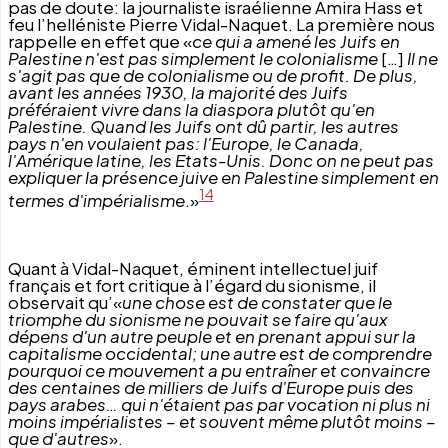
pas de doute: la journaliste israélienne Amira Hass et
feu l’helléniste Pierre Vidal-Naquet. La première nous
rappelle en effet que «
ce qui a amené les Juifs en
Palestine n'est pas simplement le colonialisme
[…]
Il ne
s'agit pas que de colonialisme ou de profit. De plus,
avant les années 1930, la majorité des Juifs
préféraient vivre dans la diaspora plutôt qu'en
Palestine. Quand les Juifs ont dû partir, les autres
pays n'en voulaient pas: l'Europe, le Canada,
l'Amérique latine, les Etats-Unis. Donc on ne peut pas
expliquer la présence juive en Palestine simplement en
14
termes d'impérialisme
.»
Quant à Vidal-Naquet, éminent intellectuel juif
français et fort critique à l’égard du sionisme, il
observait qu’«
une chose est de constater que le
triomphe du sionisme ne pouvait se faire qu'aux
dépens d'un autre peuple et en prenant appui sur la
capitalisme occidental; une autre est de comprendre
pourquoi ce mouvement a pu entraîner et convaincre
des centaines de milliers de Juifs d'Europe puis des
pays arabes… qui n'étaient pas par vocation ni plus ni
moins impérialistes – et souvent même plutôt
moins –
que d'autres
».