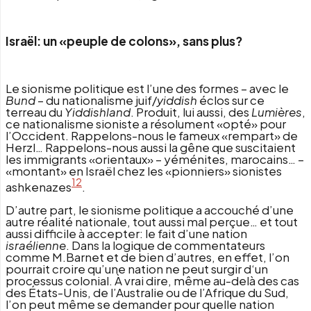
Israël: un «peuple de colons», sans plus?
Le sionisme politique est l’une des formes – avec le
Bund
– du nationalisme juif/
yiddish
éclos sur ce
terreau du
Yiddishland
. Produit, lui aussi, des
Lumières
,
ce nationalisme sioniste a résolument «opté» pour
l’Occident. Rappelons-nous le fameux «rempart» de
Herzl… Rappelons-nous aussi la gêne que suscitaient
les immigrants «orientaux» – yéménites, marocains… –
«montant» en Israël chez les «pionniers» sionistes
12
ashkenazes
.
D’autre part, le sionisme politique a accouché d’une
autre réalité nationale, tout aussi mal perçue… et tout
aussi difficile à accepter: le fait d’une nation
israélienne
. Dans la logique de commentateurs
comme M.Barnet et de bien d’autres, en effet, l’on
pourrait croire qu’une nation ne peut surgir d‘un
processus colonial. À vrai dire, même au-delà des cas
des États-Unis, de l’Australie ou de l’Afrique du Sud,
l’on peut même se demander pour quelle nation