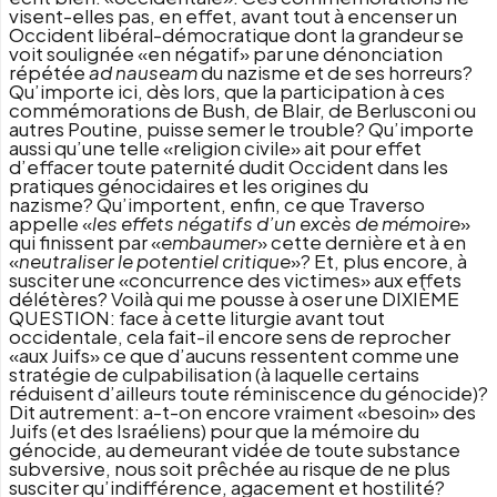
visent-elles pas, en effet, avant tout à encenser un
Occident libéral-démocratique dont la grandeur se
voit soulignée «en négatif» par une dénonciation
répétée
ad nauseam
du nazisme et de ses horreurs?
Qu’importe ici, dès lors, que la participation à ces
commémorations de Bush, de Blair, de Berlusconi ou
autres Poutine, puisse semer le trouble? Qu’importe
aussi qu’une telle «religion civile» ait pour effet
d’effacer toute paternité dudit Occident dans les
pratiques génocidaires et les origines du
nazisme? Qu’importent, enfin, ce que Traverso
appelle «
les effets négatifs d’un excès de mémoire
»
qui finissent par «
embaumer
» cette dernière et à en
«
neutraliser le potentiel critique
»? Et, plus encore, à
susciter une «concurrence des victimes» aux effets
délétères? Voilà qui me pousse à oser une DIXIÈME
QUESTION: face à cette liturgie avant tout
occidentale, cela fait-il encore sens de reprocher
«aux Juifs» ce que d’aucuns ressentent comme une
stratégie de culpabilisation (à laquelle certains
réduisent d’ailleurs toute réminiscence du génocide)?
Dit autrement: a-t-on encore vraiment «besoin» des
Juifs (et des Israéliens) pour que la mémoire du
génocide, au demeurant vidée de toute substance
subversive, nous soit prêchée au risque de ne plus
susciter qu’indifférence, agacement et hostilité?