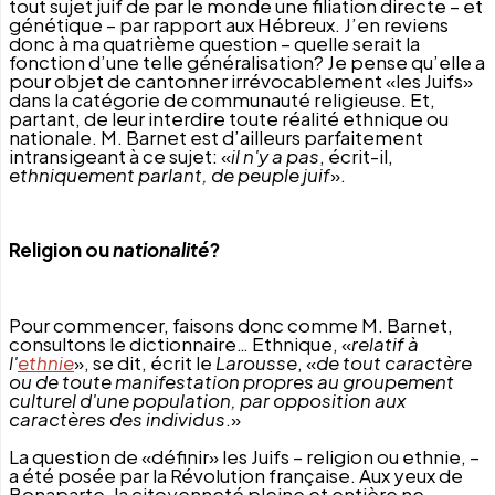
tout sujet juif de par le monde une filiation directe – et
génétique – par rapport aux Hébreux. J’en reviens
donc à ma quatrième question – quelle serait la
fonction d’une telle généralisation? Je pense qu’elle a
pour objet de cantonner irrévocablement «les Juifs»
dans la catégorie de communauté religieuse. Et,
partant, de leur interdire toute réalité ethnique ou
nationale. M. Barnet est d’ailleurs parfaitement
intrans
igeant
à ce sujet: «
il n'y a pas
, écrit-il,
ethniquement parlant, de peuple juif
».
Religion ou
nationalité
?
Pour commencer, faisons donc comme M. Barnet,
consultons le dictionnaire… Ethnique, «
r
elatif à
l'
ethnie
», se dit,
écrit le
Larousse
,
«
de tout caractère
ou de toute manifestation propres au groupement
culturel d'une population, par opposition aux
caractères des individus
.»
La question de «définir» les Juifs – religion ou ethnie, –
a été posée par la Révolution française. Aux yeux de
Bonaparte, la citoyenneté pleine et entière ne