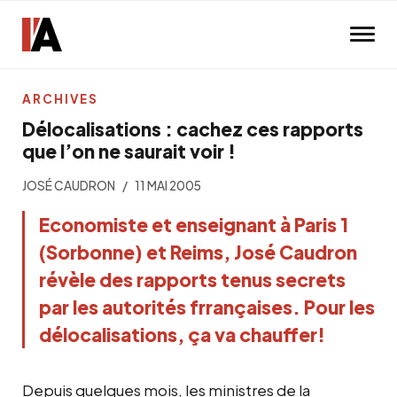
Skip to main content
ARCHIVES
Délocalisations : cachez ces rapports
que l’on ne saurait voir !
JOSÉ CAUDRON
11 MAI 2005
Economiste et enseignant à Paris 1
(Sorbonne) et Reims, José Caudron
révèle des rapports tenus secrets
par les autorités frrançaises. Pour les
délocalisations, ça va chauffer!
Depuis quelques mois, les ministres de la