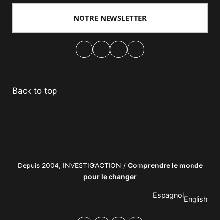
NOTRE NEWSLETTER
Facebook
Twitter
PrintFriendly
Email
Back to top
Depuis 2004, INVESTIG’ACTION /
Comprendre le monde
pour le changer
Espagnol
English