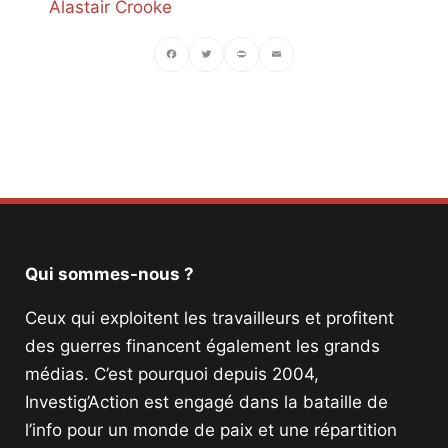
Alastair Crooke
Facebook
Twitter
PrintFriendly
Email
Qui sommes-nous ?
Ceux qui exploitent les travailleurs et profitent
des guerres financent également les grands
médias. C’est pourquoi depuis 2004,
Investig’Action est engagé dans la bataille de
l’info pour un monde de paix et une répartition