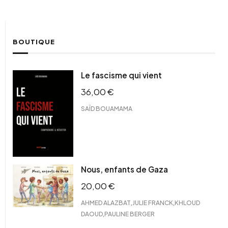
BOUTIQUE
Le fascisme qui vient
36,00
€
SAÏD BOUAMAMA
Nous, enfants de Gaza
20,00
€
,
,
AHMED ALAZBAT
JULIE FRANCK
KHLOUD
,
DAOUD
PAULINE BERGER