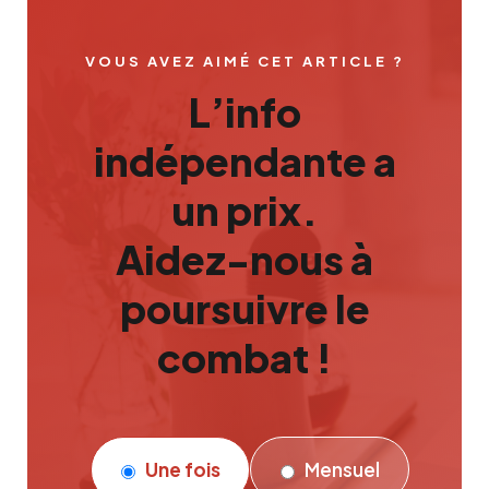
VOUS AVEZ AIMÉ CET ARTICLE ?
L’info
indépendante a
un prix.
Aidez-nous à
poursuivre le
combat !
Une fois
Mensuel