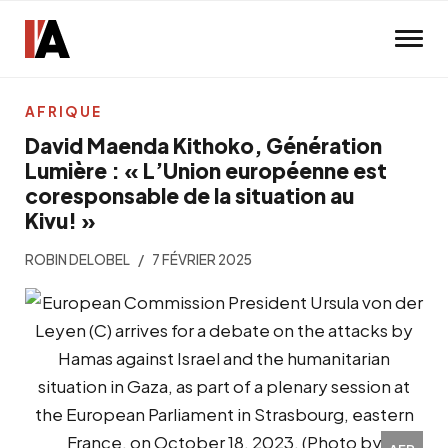
Skip to main content
AFRIQUE
David Maenda Kithoko, Génération
Lumière : « L’Union européenne est
coresponsable de la situation au
Kivu! »
ROBIN DELOBEL
7 FÉVRIER 2025