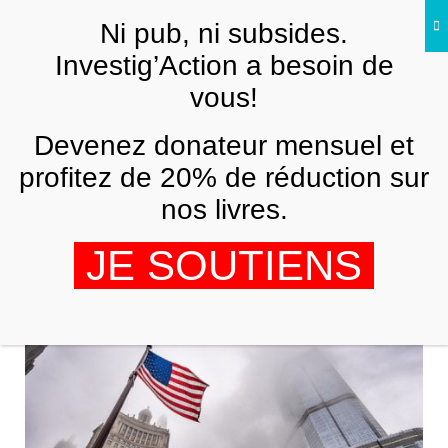
Skip to main content
Ni pub, ni subsides.
FR
Investig’Action a besoin de
vous!
ANALYSES ET TÉMOIGNAGES
Devenez donateur mensuel et
Dans la future administration Trump, un
ancien de Goldman Sachs au Trésor, un
profitez de 20% de réduction sur
pétrolier à l’Énergie et un lobbyiste
nos livres.
climato-sceptique à l’Environnement
?
JE SOUTIENS
OLIVIER PETITJEAN
10 NOVEMBRE 2016