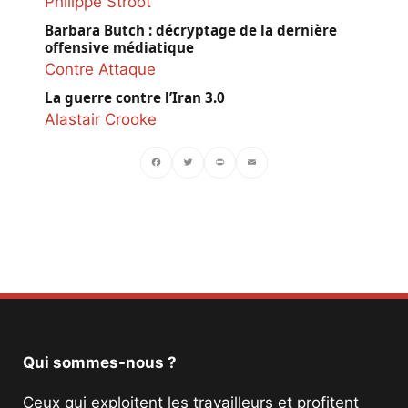
Philippe Stroot
Barbara Butch : décryptage de la dernière
offensive médiatique
Contre Attaque
La guerre contre l’Iran 3.0
Alastair Crooke
Facebook
Twitter
PrintFriendly
Email
Qui sommes-nous ?
Ceux qui exploitent les travailleurs et profitent