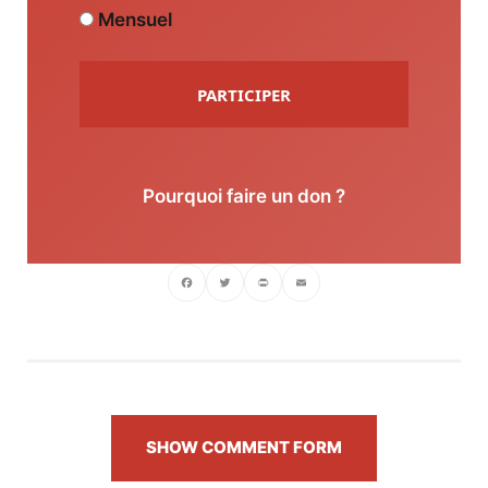
Mensuel
PARTICIPER
Pourquoi faire un don ?
Facebook
Twitter
PrintFriendly
Email
SHOW COMMENT FORM