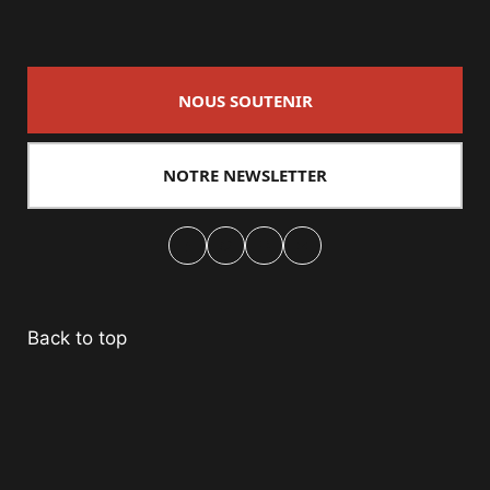
NOUS SOUTENIR
NOTRE NEWSLETTER
Facebook
Twitter
PrintFriendly
Email
Back to top