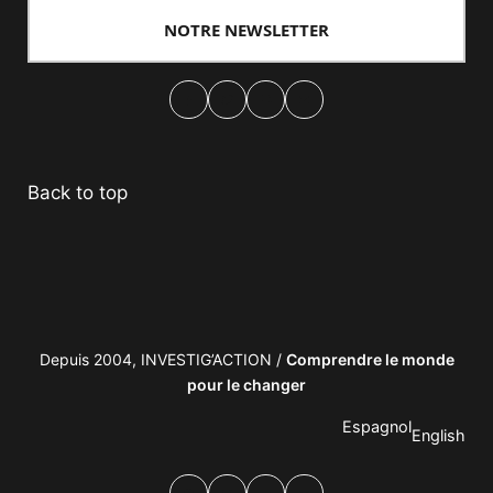
NOTRE NEWSLETTER
Facebook
Twitter
PrintFriendly
Email
Back to top
Depuis 2004, INVESTIG’ACTION /
Comprendre le monde
pour le changer
Espagnol
English