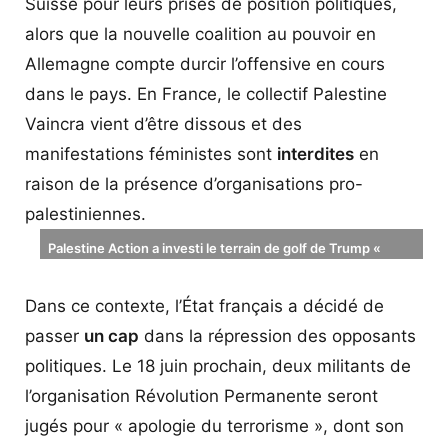
Suisse pour leurs prises de position politiques,
alors que la nouvelle coalition au pouvoir en
Allemagne compte durcir l’offensive en cours
dans le pays. En France, le collectif Palestine
Vaincra vient d’être dissous et des
manifestations féministes sont
interdites
en
raison de la présence d’organisations pro-
palestiniennes.
Palestine Action a investi le terrain de golf de Trump «
Trump Turnberry » en Ecosse pour y inscrire le slogan :«
GAZA N’EST PAS À VENDRE » – Image de drone (Hassan
Dans ce contexte, l’État français a décidé de
Ghani, journaliste indépendant)
passer
un cap
dans la répression des opposants
politiques. Le 18 juin prochain, deux militants de
l’organisation Révolution Permanente seront
jugés pour « apologie du terrorisme », dont son