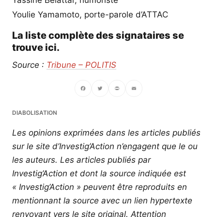
Youlie Yamamoto, porte-parole d’ATTAC
La liste complète des signataires se
trouve
ici
.
Source :
Tribune – POLITIS
Facebook
Twitter
PrintFriendly
Email
DIABOLISATION
Les opinions exprimées dans les articles publiés
sur le site d’Investig’Action n’engagent que le ou
les auteurs. Les articles publiés par
Investig’Action et dont la source indiquée est
« Investig’Action » peuvent être reproduits en
mentionnant la source avec un lien hypertexte
renvoyant vers le site original.
Attention