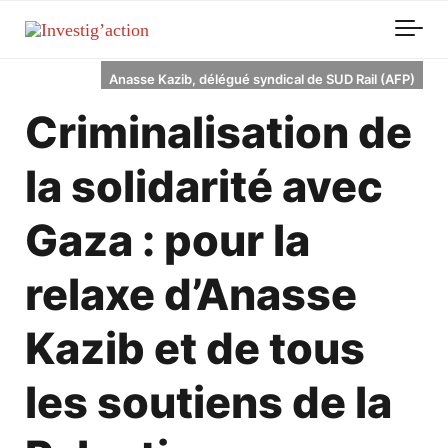
Skip to main content
Anasse Kazib, délégué syndical de SUD Rail (AFP)
Criminalisation de
la solidarité avec
Gaza : pour la
relaxe d’Anasse
Kazib et de tous
les soutiens de la