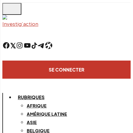
Skip
to
main
content
Facebook
Twitter
Instagram
YouTube
TikTok
Telegram
Lien
SE CONNECTER
RUBRIQUES
AFRIQUE
AMÉRIQUE LATINE
ASIE
BELGIQUE