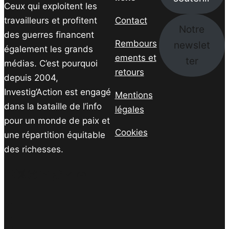
Ceux qui exploitent les
travailleurs et profitent
Contact
Notre
des guerres financent
Rembours
newslet
également les grands
ements et
ter
médias. C’est pourquoi
retours
depuis 2004,
Investig’Action est engagé
Mentions
dans la bataille de l’info
légales
pour un monde de paix et
Cookies
une répartition équitable
des richesses.
Facebook
Twitter
Instagram
YouTube
TikTok
Telegram
Lien
Facebook
Twitter