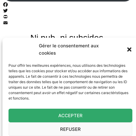
Facebook
Twitter
PrintFriendly
Email
Ni pub, ni subsides.
Gérer le consentement aux
Investig’Action a besoin de vous!
cookies
Pour offrir les meilleures expériences, nous utilisons des technologies
Devenez donateur mensuel et
telles que les cookies pour stocker et/ou accéder aux informations des
appareils. Le fait de consentir à ces technologies nous permettra de
traiter des données telles que le comportement de navigation ou les ID
profitez de 20% de réduction sur
uniques sur ce site. Le fait de ne pas consentir ou de retirer son
consentement peut avoir un effet négatif sur certaines caractéristiques
nos livres.
et fonctions.
ACCEPTER
JE SOUTIENS
REFUSER