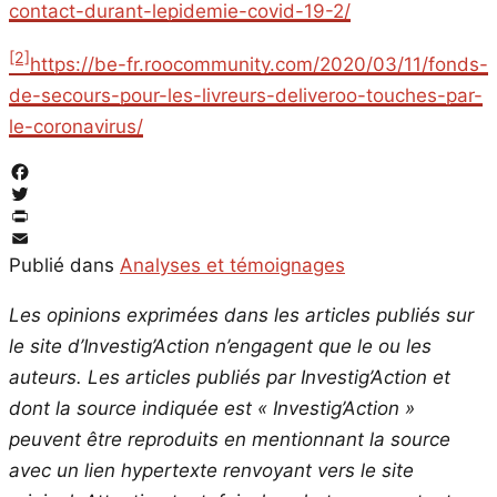
contact-durant-lepidemie-covid-19-2/
[2]
https://be-fr.roocommunity.com/2020/03/11/fonds-
de-secours-pour-les-livreurs-deliveroo-touches-par-
le-coronavirus/
Facebook
Twitter
PrintFriendly
Email
Publié dans
Analyses et témoignages
Les opinions exprimées dans les articles publiés sur
le site d’Investig’Action n’engagent que le ou les
auteurs. Les articles publiés par Investig’Action et
dont la source indiquée est « Investig’Action »
peuvent être reproduits en mentionnant la source
avec un lien hypertexte renvoyant vers le site