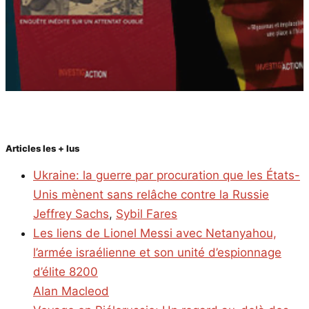
Articles les + lus
Ukraine: la guerre par procuration que les États-
Unis mènent sans relâche contre la Russie
Jeffrey Sachs
,
Sybil Fares
Les liens de Lionel Messi avec Netanyahou,
l’armée israélienne et son unité d’espionnage
d’élite 8200
Alan Macleod