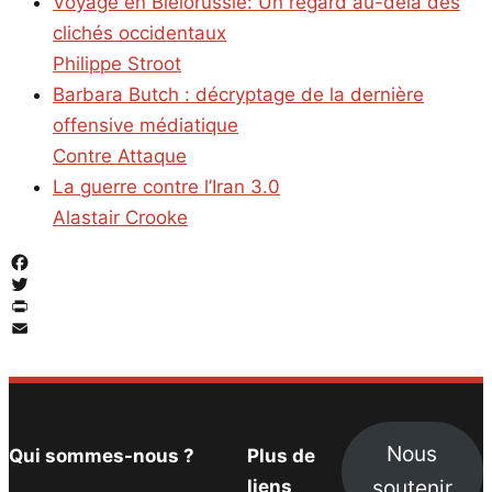
Voyage en Biélorussie: Un regard au-delà des
clichés occidentaux
Philippe Stroot
Barbara Butch : décryptage de la dernière
offensive médiatique
Contre Attaque
La guerre contre l’Iran 3.0
Alastair Crooke
Facebook
Twitter
PrintFriendly
Email
Nous
Qui sommes-nous ?
Plus de
soutenir
liens