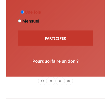
Une fois
Mensuel
PARTICIPER
Pourquoi faire un don ?
Facebook
Twitter
PrintFriendly
Email