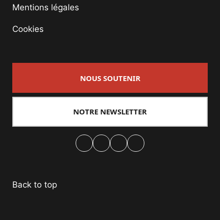
Mentions légales
Cookies
NOUS SOUTENIR
NOTRE NEWSLETTER
Facebook
Twitter
PrintFriendly
Email
Back to top