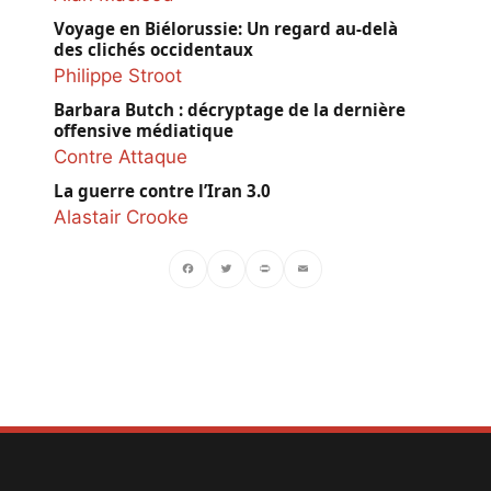
Voyage en Biélorussie: Un regard au-delà
des clichés occidentaux
Philippe Stroot
Barbara Butch : décryptage de la dernière
offensive médiatique
Contre Attaque
La guerre contre l’Iran 3.0
Alastair Crooke
Facebook
Twitter
PrintFriendly
Email