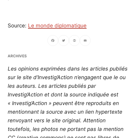
Source:
Le monde diplomatique
Facebook
Twitter
PrintFriendly
Email
ARCHIVES
Les opinions exprimées dans les articles publiés
sur le site d’Investig’Action n’engagent que le ou
les auteurs. Les articles publiés par
Investig’Action et dont la source indiquée est
« Investig’Action » peuvent être reproduits en
mentionnant la source avec un lien hypertexte
renvoyant vers le site original.
Attention
toutefois, les photos ne portant pas la mention
CC (creative commons) ne sont pas libres de