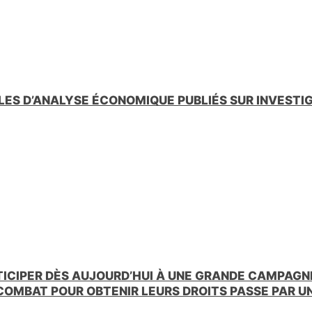
n
d
l
y
LES D’ANALYSE ÉCONOMIQUE PUBLIÉS SUR INVESTI
TICIPER DÈS AUJOURD’HUI À UNE GRANDE CAMPAGNE
 COMBAT POUR OBTENIR LEURS DROITS PASSE PAR 