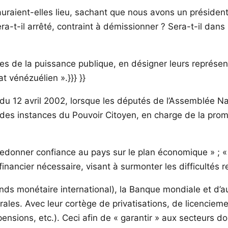
uraient-elles lieu, sachant que nous avons un président
-t-il arrêté, contraint à démissionner ? Sera-t-il dans l’
anes de la puissance publique, en désigner leurs représe
at vénézuélien ».}}} }}
 12 avril 2002, lorsque les députés de l’Assemblée Nat
 des instances du Pouvoir Citoyen, en charge de la prom
à redonner confiance au pays sur le plan économique » ; 
financier nécessaire, visant à surmonter les difficultés r
ds monétaire international), la Banque mondiale et d’au
bérales. Avec leur cortège de privatisations, de licencie
ions, etc.). Ceci afin de « garantir » aux secteurs don