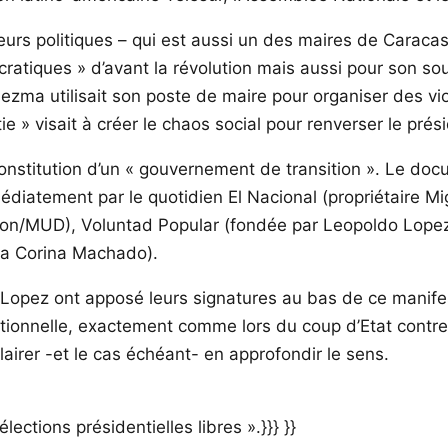
ateurs politiques – qui est aussi un des maires de Cara
cratiques » d’avant la révolution mais aussi pour son so
ezma utilisait son poste de maire pour organiser des v
e » visait à créer le chaos social pour renverser le prés
 constitution d’un « gouvernement de transition ». Le do
médiatement par le quotidien El Nacional (propriétaire Mi
ition/MUD), Voluntad Popular (fondée par Leopoldo Lop
ia Corina Machado).
pez ont apposé leurs signatures au bas de ce manifeste
tionnelle, exactement comme lors du coup d’Etat contre
lairer -et le cas échéant- en approfondir le sens.
lections présidentielles libres ».}}} }}