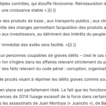
iples contrôles, qui étouffe l’économie. Réinstauration 
 une croissance stable ».}}} }}
ix des produits de base ; aux transports publics ; aux 
ontrôle des changes permettant l’acquisition des produit
 aux investisseurs, au détriment des intérêts du peuple
r immédiat des exilés sera facilité. »}}} }}
 aux personnes coupables de graves délits – c’est le ca
n s’ingère dans les affaires relevant strictement du pou
des faits relevant du code pénal : corruption, organisa
ure de procès visant à réprimer les délits graves commis s
 en place est parfaitement rôdé. Le fait que les fonctio
lences de 2014 l’usage excessif de la force dans certains
 les assassinats de Juan Montoya (« Juancho »), de Ba