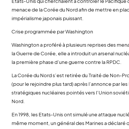
Etats-Unis qui cherchaient à contrôler le Pacifique 
menace de la Corée du Nord afin de mettre en place 
impérialisme japonais puissant.
Crise programmée par Washington
Washington a proféré à plusieurs reprises des men
la Guerre de Corée, elle a introduit un arsenal nucl
la première phase d’une guerre contre la RPDC.
La Corée du Nord s’est retirée du Traité de Non-Pr
(pour le rejoindre plus tard) après l’annonce par les
stratégiques nucléaires pointés vers l’Union soviét
Nord.
En 1998, les Etats-Unis ont simulé une attaque nucl
même moment, un général des Marines a déclaré q