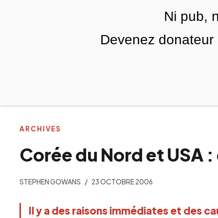
Skip to main content
Ni pub, 
FR
Devenez donateur m
RUBRIQUES
TÉLÉ PALESTINE
VIDÉOS
ARCHIVES
Corée du Nord et USA :
STEPHEN GOWANS
23 OCTOBRE 2006
Il y a des raisons immédiates et des ca