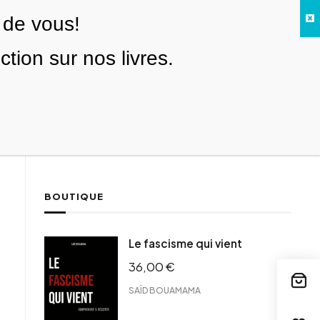
 de vous!
Facebook
Twitter
Instagram
YouTube
TikTok
Telegram
Lien
SE CONNECTER
ion sur nos livres.
Search everything...
NOUS SOUTENIR
BOUTIQUE
ebook
Le fascisme qui vient
tter
36,00
€
tFriendly
il
SAÏD BOUAMAMA