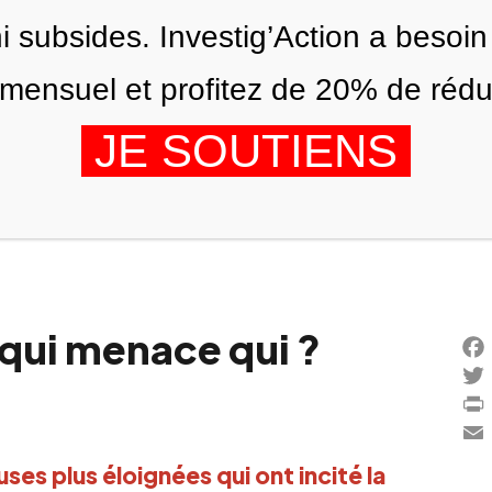
ni subsides. Investig’Action a besoin
ensuel et profitez de 20% de réduct
JE SOUTIENS
ÉDITIONS
NOUS
AGENDA
 qui menace qui ?
Fac
Twi
Prin
Ema
uses plus éloignées qui ont incité la