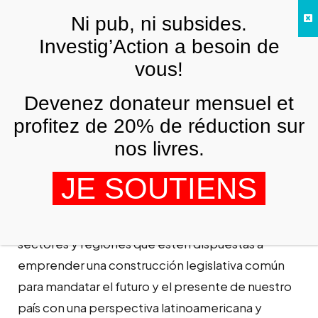
Skip to main content
Ni pub, ni subsides.
FR
Investig’Action a besoin de
vous!
AMÉRIQUE LATINE
Devenez donateur mensuel et
Como llegar a la paz en Colombia – El
congreso de los pueblos
profitez de 20% de réduction sur
nos livres.
MARIA PIEDAD
7 OCTOBRE 2010
El Congreso de los Pueblos es un proceso de
JE SOUTIENS
carácter social y popular que convoca todas
aquellas dinámicas y procesos de pueblos,
sectores y regiones que estén dispuestas a
emprender una construcción legislativa común
para mandatar el futuro y el presente de nuestro
país con una perspectiva latinoamericana y