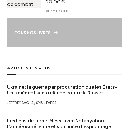
20,00
€
ADAM BOUITI
TOUS NOS LIVRES
ARTICLES LES + LUS
Ukraine: la guerre par procuration que les États-
Unis mènent sans relâche contre la Russie
,
JEFFREY SACHS
SYBIL FARES
Les liens de Lionel Messi avec Netanyahou,
l’armée israélienne et son unité d’espionnage