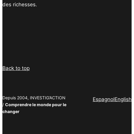
des richesses.
Facebook
Twitter
Instagram
YouTube
TikTok
Telegram
Lien
Facebook
Twitter
PrintFriendly
Email
Back to top
Depuis 2004, INVESTIG’ACTION
Espagnol
English
/
Comprendre le monde pour le
changer
Facebook