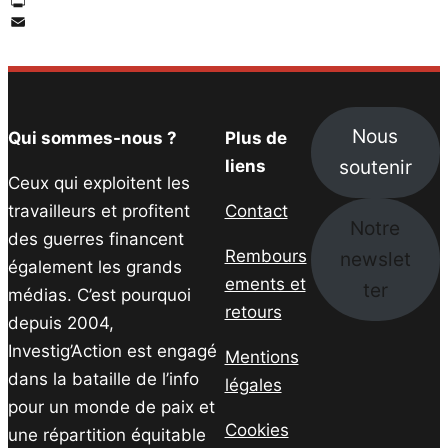
Twitter
PrintFriendly
Email
Nous
Qui sommes-nous ?
Plus de
soutenir
liens
Ceux qui exploitent les
travailleurs et profitent
Contact
Notre
des guerres financent
Rembours
newslet
également les grands
ements et
ter
médias. C’est pourquoi
retours
depuis 2004,
Investig’Action est engagé
Mentions
dans la bataille de l’info
légales
pour un monde de paix et
Cookies
une répartition équitable