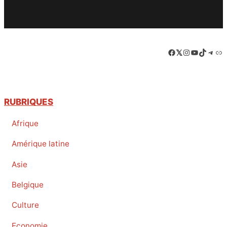
Twitter
PrintFriendly
Email
Facebook
LinkedIn
Instagram
YouTube
TikTok
Tele
Lie
RUBRIQUES
Afrique
Amérique latine
Asie
Belgique
Culture
Economie