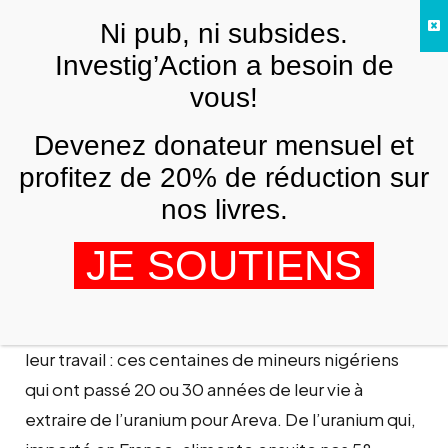
Skip to main content
Ni pub, ni subsides.
FR
Investig’Action a besoin de
vous!
AFRIQUE
Devenez donateur mensuel et
Comment Areva laisse mourir ses
travailleurs au Niger
profitez de 20% de réduction sur
nos livres.
EMMANUEL HADDAD
24 JANVIER 2013
JE SOUTIENS
Les Français s’éclairent et se chauffent grâce à
leur travail : ces centaines de mineurs nigériens
qui ont passé 20 ou 30 années de leur vie à
extraire de l’uranium pour Areva. De l’uranium qui,