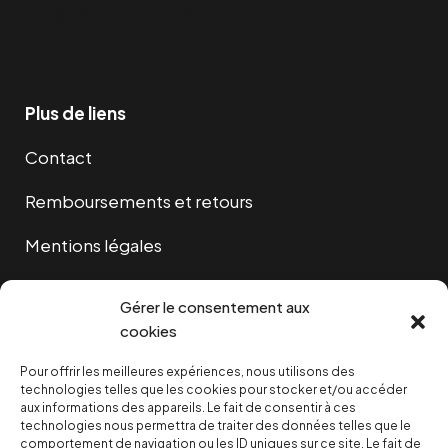
Facebook
Twitter
Instagram
YouTube
TikTok
Telegram
Lien
Plus de liens
Contact
Remboursements et retours
Mentions légales
Cookies
Gérer le consentement aux
cookies
Pour offrir les meilleures expériences, nous utilisons des
NOUS SOUTENIR
technologies telles que les cookies pour stocker et/ou accéder
aux informations des appareils. Le fait de consentir à ces
technologies nous permettra de traiter des données telles que le
NOTRE NEWSLETTER
comportement de navigation ou les ID uniques sur ce site. Le fait de