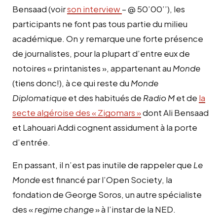
Bensaad (voir
son interview
– @ 50’00’’), les
participants ne font pas tous partie du milieu
académique. On y remarque une forte présence
de journalistes, pour la plupart d’entre eux de
notoires « printanistes », appartenant au
Monde
(tiens donc!), à ce qui reste du
Monde
Diplomatique
et des habitués de
Radio M
et de
la
secte algéroise des « Zigomars »
dont Ali Bensaad
et Lahouari Addi cognent assidument à la porte
d’entrée.
En passant, il n’est pas inutile de rappeler que
Le
Monde
est financé par l’Open Society, la
fondation de George Soros, un autre spécialiste
des «
regime change
» à l’instar de la NED.