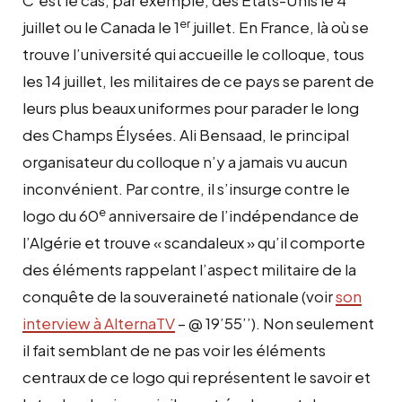
er
juillet ou le Canada le 1
juillet. En France, là où se
trouve l’université qui accueille le colloque, tous
les 14 juillet, les militaires de ce pays se parent de
leurs plus beaux uniformes pour parader le long
des Champs Élysées. Ali Bensaad, le principal
organisateur du colloque n’y a jamais vu aucun
inconvénient. Par contre, il s’insurge contre le
e
logo du 60
anniversaire de l’indépendance de
l’Algérie et trouve « scandaleux » qu’il comporte
des éléments rappelant l’aspect militaire de la
conquête de la souveraineté nationale (voir
son
interview à AlternaTV
– @ 19’55’’). Non seulement
il fait semblant de ne pas voir les éléments
centraux de ce logo qui représentent le savoir et