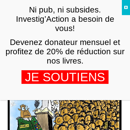
Skip to main content
Ni pub, ni subsides.
FR
Investig’Action a besoin de
vous!
ANALYSES ET TÉMOIGNAGES
Devenez donateur mensuel et
Colin Powell : le « gentil homme » qui a
contribué à détruire un pays
profitez de 20% de réduction sur
nos livres.
MARC VANDEPITTE
21 OCTOBRE 2021
JE SOUTIENS