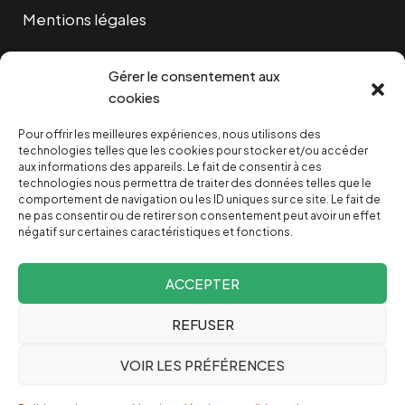
Mentions légales
Cookies
Gérer le consentement aux
cookies
Pour offrir les meilleures expériences, nous utilisons des
NOUS SOUTENIR
technologies telles que les cookies pour stocker et/ou accéder
aux informations des appareils. Le fait de consentir à ces
technologies nous permettra de traiter des données telles que le
NOTRE NEWSLETTER
comportement de navigation ou les ID uniques sur ce site. Le fait de
ne pas consentir ou de retirer son consentement peut avoir un effet
négatif sur certaines caractéristiques et fonctions.
ACCEPTER
REFUSER
Depuis 2004, INVESTIG’ACTION /
Comprendre le monde
VOIR LES PRÉFÉRENCES
pour le changer