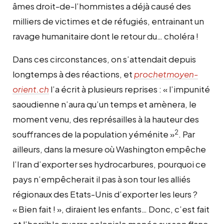
âmes droit-de-l’hommistes a déjà causé des
milliers de victimes et de réfugiés, entrainant un
ravage humanitaire dont le retour du… choléra !
Dans ces circonstances, on s’attendait depuis
longtemps à des réactions, et
prochetmoyen-
orient.ch
l’a écrit à plusieurs reprises : « l’impunité
saoudienne n’aura qu’un temps et amènera, le
moment venu, des représailles à la hauteur des
2
souffrances de la population yéménite »
. Par
ailleurs, dans la mesure où Washington empêche
l’Iran d’exporter ses hydrocarbures, pourquoi ce
pays n’empêcherait il pas à son tour les alliés
régionaux des Etats-Unis d’exporter les leurs ?
« Bien fait ! », diraient les enfants… Donc, c’est fait
et l’horrible guerre coloniale menée sur son flanc